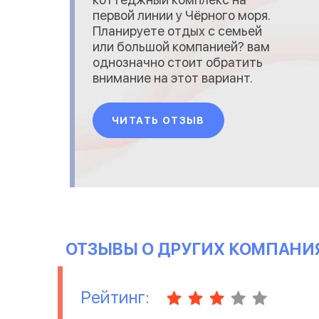
первой линии у Чёрного моря.
Планируете отдых с семьей
или большой компанией? вам
однозначно стоит обратить
внимание на этот вариант.
Снять домик у Черного моря
в коттеджном комплексе
ЧИТАТЬ ОТЗЫВ
Sunrise в Коблево можно от
1000 гривен. Цены на жилье
зависят конечно же от
сезона. Преимущество
комплекса — закрытая
территория с басс
ОТЗЫВЫ О ДРУГИХ КОМПАНИ
Рейтинг: