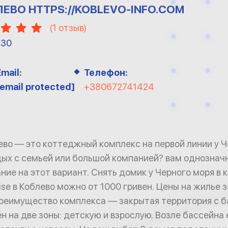
ЕВО HTTPS://KOBLEVO-INFO.COM
(
1
отзыв)
-30
Email:
Телефон:
[email protected]
+380672741424
ево — это коттеджный комплекс на первой линии у Ч
ых с семьей или большой компанией? вам однознач
ние на этот вариант. Снять домик у Черного моря в
ise в Коблево можно от 1000 гривен. Цены на жилье 
Преимущество комплекса — закрытая территория с б
н на две зоны: детскую и взрослую. Возле бассейна 