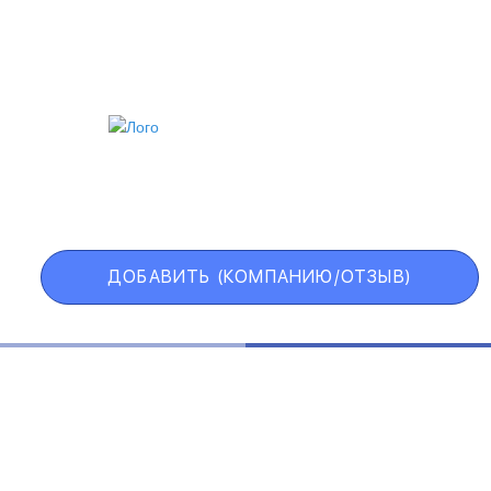
ИИ
VIP АККАУНТ
ЧЕРНЫЙ СПИСОК
ДОБАВИТЬ (КОМПАНИЮ/ОТЗЫВ)
Государственные учреждения
Интернет трейдинг
Информационные технологии