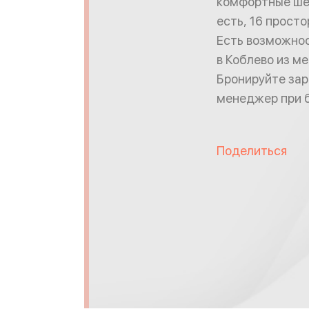
комфортные шез
есть, 16 прост
Есть возможнос
в Коблево из м
Бронируйте зар
менеджер при б
Поделиться