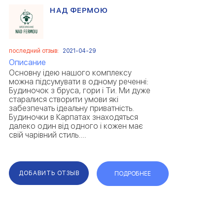
НАД ФЕРМОЮ
последний отзыв:
2021-04-29
Описание
Основну ідею нашого комплексу
можна підсумувати в одному реченні:
Будиночок з бруса, гори і Ти. Ми дуже
старалися створити умови які
забезпечать ідеальну приватність.
Будиночки в Карпатах знаходяться
далеко один від одного і кожен має
свій чарівний стиль....
ДОБАВИТЬ ОТЗЫВ
ПОДРОБНЕЕ