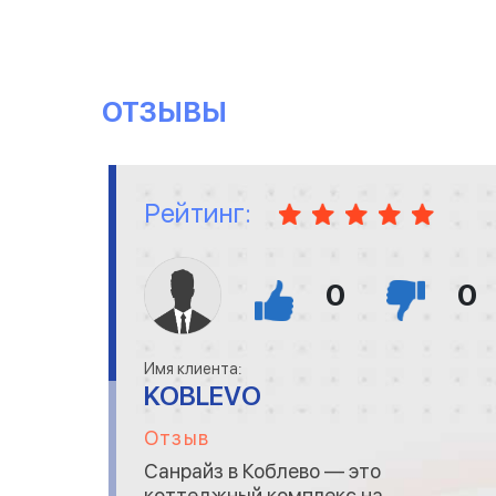
ОТЗЫВЫ
Рейтинг:
0
0
Имя клиента:
KOBLEVO
Отзыв
Санрайз в Коблево — это
коттеджный комплекс на