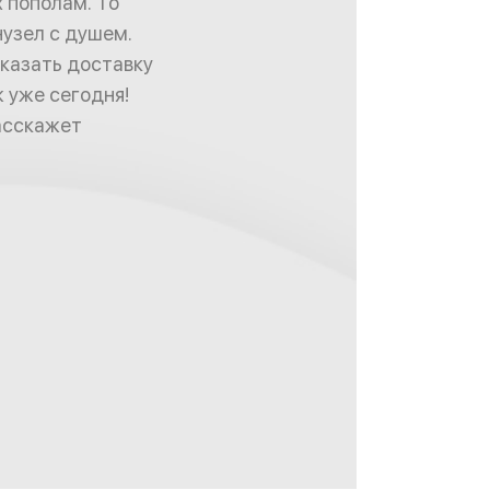
 пополам. То
нузел с душем.
аказать доставку
 уже сегодня!
расскажет