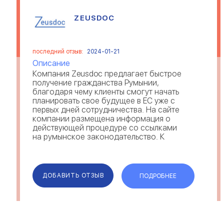
ZEUSDOC
последний отзыв:
2024-01-21
Описание
Компания Zeusdoc предлагает быстрое
получение гражданства Румынии,
благодаря чему клиенты смогут начать
планировать свое будущее в ЕС уже с
первых дней сотрудничества. На сайте
компании размещена информация о
действующей процедуре со ссылками
на румынское законодательство. К
преимуществам компании можно
отнести сопровождение клиента на
всех этапах оформления, сохран...
ДОБАВИТЬ ОТЗЫВ
ПОДРОБНЕЕ