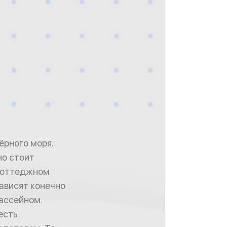
ёрного моря.
но стоит
 коттеджном
зависят конечно
ассейном.
есть