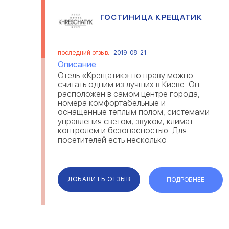
ГОСТИНИЦА КРЕЩАТИК
последний отзыв:
2019-08-21
Описание
Отель «Крещатик» по праву можно
считать одним из лучших в Киеве. Он
расположен в самом центре города,
номера комфортабельные и
оснащенные теплым полом, системами
управления светом, звуком, климат-
контролем и безопасностью. Для
посетителей есть несколько
ресторанов, которые позволяют
насладиться вкусными блюдами и
провести время в приятной компании.
Из дополнительных у...
ДОБАВИТЬ ОТЗЫВ
ПОДРОБНЕЕ