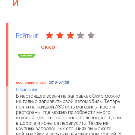
И
МЕДИЦИНСКИЕ
МИГРАЦИОННЫЕ
ОРГАНИЗАЦИИ
КОМПАНИИ
НЕДВИЖИМОСТЬ
ОНЛАЙН ИГРЫ
Рейтинг:
ОРГАНИЗАЦИЯ ПРАЗДНИКОВ
ОТЕЛИ
OKKO
ОТЗЫВЫ О РАБОТОДАТЕЛЯХ
ОХРАННЫЕ ПРЕДПРИЯТИЯ
ПАССАЖИРСКИЕ
ПЕРЕВОЗКА ТОВАРОВ
ПЕРЕВОЗКИ
последний отзыв:
2019-07-09
Описание
ПИЩЕВАЯ
ПОЛИГРАФИЯ И
ПРОМЫШЛЕННОСТЬ
ИЗДАТЕЛЬСТВО
В настоящее время на заправках Окко можно
не только заправить свой автомобиль. Теперь
почти на каждой АЗС есть магазины, кафе и
ПРОМЫШЛЕННОЕ
РАБОТА ЗА ГРАНИЦЕЙ
ПРОИЗВОДСТВО
рестораны, где можно приобрести много
вкусной еды, это особенно полезно, когда вы
в дороге и хочется перекусить. Также на
РЕКЛАМА
РЕМОНТ ТЕХНИКИ
крупных заправочных станциях вы можете
найти мойки и зарядки для электромобилей. У