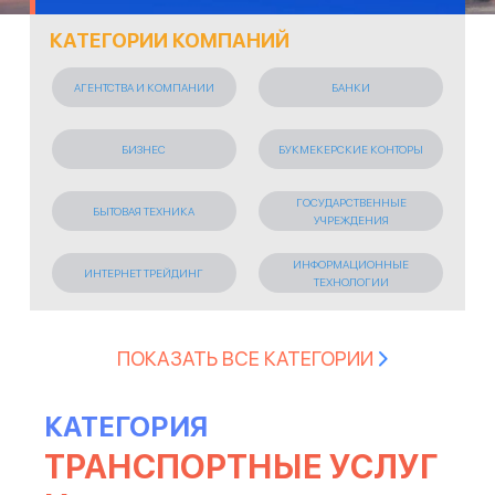
КАТЕГОРИИ КОМПАНИЙ
АГЕНТСТВА И КОМПАНИИ
БАНКИ
БИЗНЕС
БУКМЕКЕРСКИЕ КОНТОРЫ
ГОСУДАРСТВЕННЫЕ
БЫТОВАЯ ТЕХНИКА
УЧРЕЖДЕНИЯ
ИНФОРМАЦИОННЫЕ
ИНТЕРНЕТ ТРЕЙДИНГ
ТЕХНОЛОГИИ
ИСКУССТВО И РАЗВЛЕЧЕНИЯ
КОСМЕТИЧЕСКИЕ СРЕДСТВА
ПОКАЗАТЬ ВСЕ КАТЕГОРИИ
КРЕДИТНЫЕ ОРГАНИЗАЦИИ
ЛЕГКАЯ ПРОМЫШЛЕННОСТЬ
КАТЕГОРИЯ
ТРАНСПОРТНЫЕ УСЛУГ
ЛИЗИНГОВАЯ КОМПАНИЯ
МАРКЕТИНГОВЫЕ АГЕНСТВА