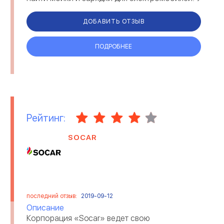
нас вы всегда сможете отдохнуть, подк...
СЕЛЬСКОЕ ХОЗЯЙСТВО
СЕРВИСНЫЕ ЦЕНТРЫ
ДОБАВИТЬ ОТЗЫВ
СТРАХОВАНИЕ
СТРОИТЕЛЬСТВО И РЕМОНТ
ПОДРОБНЕЕ
ТЕЛЕКОММУНИКАЦИИ И
ТОРГОВЛЯ
МОБИЛЬНАЯ СВЯЗЬ
ТРАНСПОРТНЫЕ УСЛУГИ
ТУРИЗМ
Рейтинг:
УБОРКА ПОМЕЩЕНИЙ
ЭЛЕКТРОННЫЕ ПРИБОРЫ
SOCAR
ЮРИДИЧЕСКИЕ КОМПАНИИ
последний отзыв:
2019-09-12
Описание
Корпорация «Socar» ведет свою