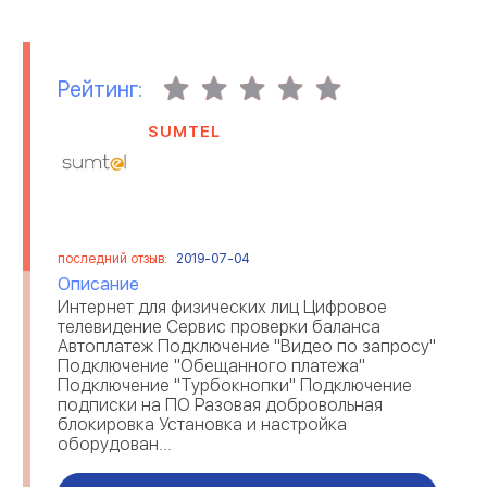
МЕДИЦИНСКИЕ
МИГРАЦИОННЫЕ
ОРГАНИЗАЦИИ
КОМПАНИИ
Рейтинг:
НЕДВИЖИМОСТЬ
ОНЛАЙН ИГРЫ
SUMTEL
ОРГАНИЗАЦИЯ ПРАЗДНИКОВ
ОТЕЛИ
ОТЗЫВЫ О РАБОТОДАТЕЛЯХ
ОХРАННЫЕ ПРЕДПРИЯТИЯ
последний отзыв:
2019-07-04
ПАССАЖИРСКИЕ
ПЕРЕВОЗКА ТОВАРОВ
ПЕРЕВОЗКИ
Описание
Интернет для физических лиц Цифровое
ПИЩЕВАЯ
ПОЛИГРАФИЯ И
телевидение Сервис проверки баланса
ПРОМЫШЛЕННОСТЬ
ИЗДАТЕЛЬСТВО
Автоплатеж Подключение "Видео по запросу"
Подключение "Обещанного платежа"
Подключение "Турбокнопки" Подключение
ПРОМЫШЛЕННОЕ
РАБОТА ЗА ГРАНИЦЕЙ
ПРОИЗВОДСТВО
подписки на ПО Разовая добровольная
блокировка Установка и настройка
оборудован...
РЕКЛАМА
РЕМОНТ ТЕХНИКИ