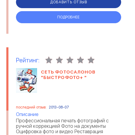
ДОБАВИТЬ ОТЗЫВ
СЕЛЬСКОЕ ХОЗЯЙСТВО
СЕРВИСНЫЕ ЦЕНТРЫ
ПОДРОБНЕЕ
СТРАХОВАНИЕ
СТРОИТЕЛЬСТВО И РЕМОНТ
ТЕЛЕКОММУНИКАЦИИ И
ТОРГОВЛЯ
МОБИЛЬНАЯ СВЯЗЬ
ТРАНСПОРТНЫЕ УСЛУГИ
ТУРИЗМ
Рейтинг:
СЕТЬ ФОТОСАЛОНОВ
УБОРКА ПОМЕЩЕНИЙ
ЭЛЕКТРОННЫЕ ПРИБОРЫ
"БЫСТРОФОТО+ "
ЮРИДИЧЕСКИЕ КОМПАНИИ
последний отзыв:
2013-08-07
Описание
Профессиональная печать фотографий с
ручной коррекцией Фото на документы
Оцифровка фото и видео Реставрация