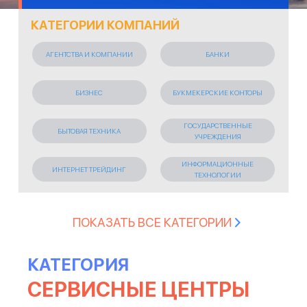
КАТЕГОРИИ КОМПАНИЙ
АГЕНТСТВА И КОМПАНИИ
БАНКИ
БИЗНЕС
БУКМЕКЕРСКИЕ КОНТОРЫ
ГОСУДАРСТВЕННЫЕ
БЫТОВАЯ ТЕХНИКА
УЧРЕЖДЕНИЯ
ИНФОРМАЦИОННЫЕ
ИНТЕРНЕТ ТРЕЙДИНГ
ТЕХНОЛОГИИ
ИСКУССТВО И РАЗВЛЕЧЕНИЯ
КОСМЕТИЧЕСКИЕ СРЕДСТВА
ПОКАЗАТЬ ВСЕ КАТЕГОРИИ
КРЕДИТНЫЕ ОРГАНИЗАЦИИ
ЛЕГКАЯ ПРОМЫШЛЕННОСТЬ
КАТЕГОРИЯ
СЕРВИСНЫЕ ЦЕНТРЫ
ЛИЗИНГОВАЯ КОМПАНИЯ
МАРКЕТИНГОВЫЕ АГЕНСТВА