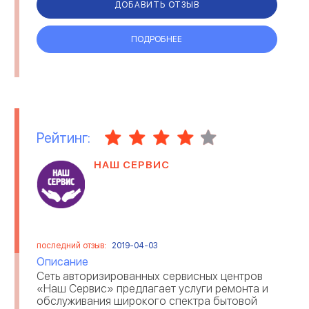
ДОБАВИТЬ ОТЗЫВ
СЕЛЬСКОЕ ХОЗЯЙСТВО
СЕРВИСНЫЕ ЦЕНТРЫ
ПОДРОБНЕЕ
СТРАХОВАНИЕ
СТРОИТЕЛЬСТВО И РЕМОНТ
ТЕЛЕКОММУНИКАЦИИ И
ТОРГОВЛЯ
МОБИЛЬНАЯ СВЯЗЬ
ТРАНСПОРТНЫЕ УСЛУГИ
ТУРИЗМ
Рейтинг:
НАШ СЕРВИС
УБОРКА ПОМЕЩЕНИЙ
ЭЛЕКТРОННЫЕ ПРИБОРЫ
ЮРИДИЧЕСКИЕ КОМПАНИИ
последний отзыв:
2019-04-03
Описание
Сеть авторизированных сервисных центров
«Наш Сервис» предлагает услуги ремонта и
обслуживания широкого спектра бытовой