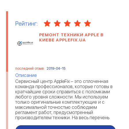
МЕДИЦИНСКИЕ
МИГРАЦИОННЫЕ
ОРГАНИЗАЦИИ
КОМПАНИИ
Рейтинг:
НЕДВИЖИМОСТЬ
ОНЛАЙН ИГРЫ
РЕМОНТ ТЕХНИКИ APPLE В
ОРГАНИЗАЦИЯ ПРАЗДНИКОВ
ОТЕЛИ
КИЕВЕ APPLEFIX.UA
ОТЗЫВЫ О РАБОТОДАТЕЛЯХ
ОХРАННЫЕ ПРЕДПРИЯТИЯ
последний отзыв:
2019-04-15
ПАССАЖИРСКИЕ
ПЕРЕВОЗКА ТОВАРОВ
ПЕРЕВОЗКИ
Описание
Сервисный центр AppleFix – это сплоченная
ПИЩЕВАЯ
ПОЛИГРАФИЯ И
команда профессионалов, которые готовы в
ПРОМЫШЛЕННОСТЬ
ИЗДАТЕЛЬСТВО
кратчайшие сроки справиться с поломками
любого уровня сложности. Мы используем
только оригинальные комплектующие и с
ПРОМЫШЛЕННОЕ
РАБОТА ЗА ГРАНИЦЕЙ
ПРОИЗВОДСТВО
максимальной точностью соблюдаем
регламент работ, предусмотренный
производителем техники. На весь перечень
РЕКЛАМА
РЕМОНТ ТЕХНИКИ
услуг распространяется официальная
гарантия, которая является д...