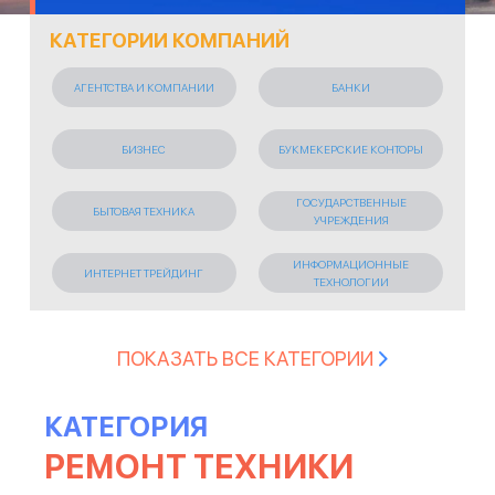
КАТЕГОРИИ КОМПАНИЙ
АГЕНТСТВА И КОМПАНИИ
БАНКИ
БИЗНЕС
БУКМЕКЕРСКИЕ КОНТОРЫ
ГОСУДАРСТВЕННЫЕ
БЫТОВАЯ ТЕХНИКА
УЧРЕЖДЕНИЯ
ИНФОРМАЦИОННЫЕ
ИНТЕРНЕТ ТРЕЙДИНГ
ТЕХНОЛОГИИ
ИСКУССТВО И РАЗВЛЕЧЕНИЯ
КОСМЕТИЧЕСКИЕ СРЕДСТВА
ПОКАЗАТЬ ВСЕ КАТЕГОРИИ
КРЕДИТНЫЕ ОРГАНИЗАЦИИ
ЛЕГКАЯ ПРОМЫШЛЕННОСТЬ
КАТЕГОРИЯ
РЕМОНТ ТЕХНИКИ
ЛИЗИНГОВАЯ КОМПАНИЯ
МАРКЕТИНГОВЫЕ АГЕНСТВА