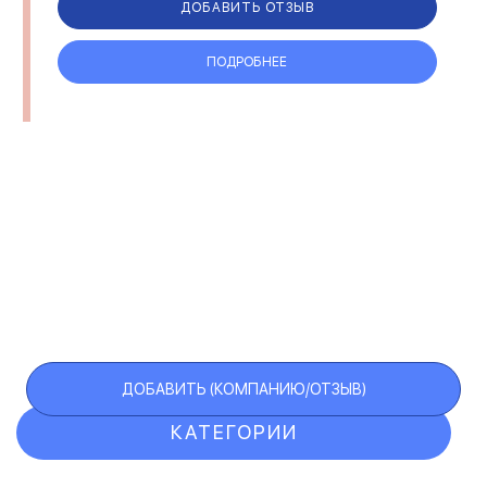
ДОБАВИТЬ ОТЗЫВ
СЕЛЬСКОЕ ХОЗЯЙСТВО
СЕРВИСНЫЕ ЦЕНТРЫ
ПОДРОБНЕЕ
СТРАХОВАНИЕ
СТРОИТЕЛЬСТВО И РЕМОНТ
ТЕЛЕКОММУНИКАЦИИ И
ТОРГОВЛЯ
МОБИЛЬНАЯ СВЯЗЬ
ТРАНСПОРТНЫЕ УСЛУГИ
ТУРИЗМ
УБОРКА ПОМЕЩЕНИЙ
ЭЛЕКТРОННЫЕ ПРИБОРЫ
ЮРИДИЧЕСКИЕ КОМПАНИИ
ДОБАВИТЬ (КОМПАНИЮ/ОТЗЫВ)
КАТЕГОРИИ