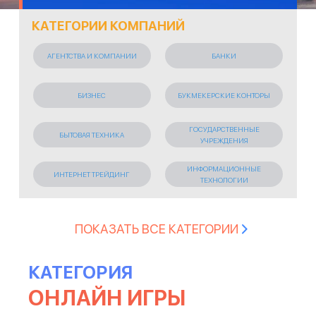
КАТЕГОРИИ КОМПАНИЙ
АГЕНТСТВА И КОМПАНИИ
БАНКИ
БИЗНЕС
БУКМЕКЕРСКИЕ КОНТОРЫ
ГОСУДАРСТВЕННЫЕ
БЫТОВАЯ ТЕХНИКА
УЧРЕЖДЕНИЯ
ИНФОРМАЦИОННЫЕ
ИНТЕРНЕТ ТРЕЙДИНГ
ТЕХНОЛОГИИ
ИСКУССТВО И РАЗВЛЕЧЕНИЯ
КОСМЕТИЧЕСКИЕ СРЕДСТВА
ПОКАЗАТЬ ВСЕ КАТЕГОРИИ
КРЕДИТНЫЕ ОРГАНИЗАЦИИ
ЛЕГКАЯ ПРОМЫШЛЕННОСТЬ
КАТЕГОРИЯ
ОНЛАЙН ИГРЫ
ЛИЗИНГОВАЯ КОМПАНИЯ
МАРКЕТИНГОВЫЕ АГЕНСТВА