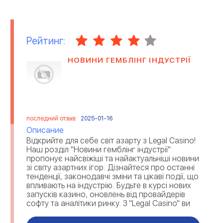
МЕДИЦИНСКИЕ
МИГРАЦИОННЫЕ
ОРГАНИЗАЦИИ
КОМПАНИИ
Рейтинг:
НЕДВИЖИМОСТЬ
ОНЛАЙН ИГРЫ
НОВИНИ ГЕМБЛІНГ ІНДУСТРІЇ
ОРГАНИЗАЦИЯ ПРАЗДНИКОВ
ОТЕЛИ
ОТЗЫВЫ О РАБОТОДАТЕЛЯХ
ОХРАННЫЕ ПРЕДПРИЯТИЯ
последний отзыв:
2025-01-16
ПАССАЖИРСКИЕ
ПЕРЕВОЗКА ТОВАРОВ
ПЕРЕВОЗКИ
Описание
Відкрийте для себе світ азарту з Legal Casino!
ПИЩЕВАЯ
ПОЛИГРАФИЯ И
Наш розділ "Новини гемблінг індустрії"
ПРОМЫШЛЕННОСТЬ
ИЗДАТЕЛЬСТВО
пропонує найсвіжіші та найактуальніші новини
зі світу азартних ігор. Дізнайтеся про останні
тенденції, законодавчі зміни та цікаві події, що
ПРОМЫШЛЕННОЕ
РАБОТА ЗА ГРАНИЦЕЙ
ПРОИЗВОДСТВО
впливають на індустрію. Будьте в курсі нових
запусків казино, оновлень від провайдерів
софту та аналітики ринку. З "Legal Casino" ви
РЕКЛАМА
РЕМОНТ ТЕХНИКИ
завжди на ...