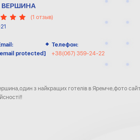
Ь ВЕРШИНА
(
1
отзыв)
-21
Email:
Телефон:
[email protected]
+38(067) 359-24-22
ершина,один з найкращих готелів в Яремче,фото сайт
йсності!!