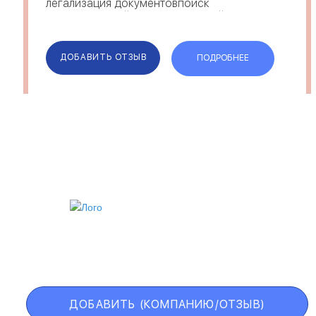
легализация документовпоиск
подтверждений территориальной
принадлежностипрофессиональная
поддержка и организация п...
ДОБАВИТЬ ОТЗЫВ
ПОДРОБНЕЕ
ИИ
VIP АККАУНТ
ЧЕРНЫЙ СПИСОК
ДОБАВИТЬ (КОМПАНИЮ/ОТЗЫВ)