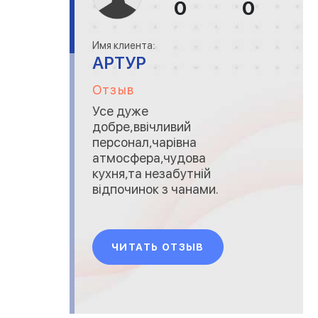
0
0
Имя клиента:
АРТУР
Отзыв
Усе дуже
добре,ввічливий
персонал,чарівна
атмосфера,чудова
кухня,та незабутній
відпочинок з чанами.
ЧИТАТЬ ОТЗЫВ