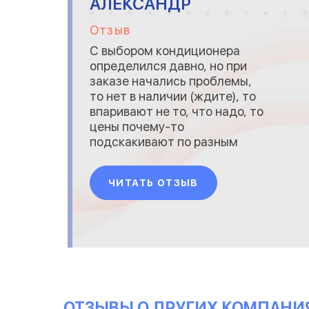
АЛЕКСАНДР
Отзыв
С выбором кондиционера
определился давно, но при
заказе начались проблемы,
то нет в наличии (ждите), то
впаривают не то, что надо, то
цены почему-то
подскакивают по разным
причинам. Здесь же ребята
молодцы, без лишних
ЧИТАТЬ ОТЗЫВ
вопросов привезли, что надо,
смонтировали быстро и
профессионально, цена не
изменилась. В общем,
остался доволен, спасибо.
ОТЗЫВЫ О ДРУГИХ КОМПАНИ