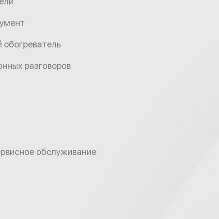
ели
румент
й обогреватель
онных разговоров
ервисное обслуживание