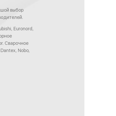
ьшой выбор
водителей.
ishi, Euronord,
орное
or. Сварочное
Dantex, Nobo,