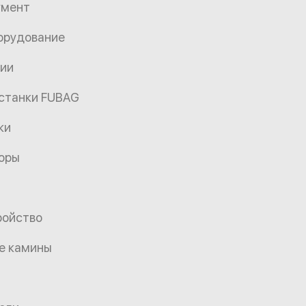
умент
орудование
ции
 станки FUBAG
ки
торы
ройство
е камины