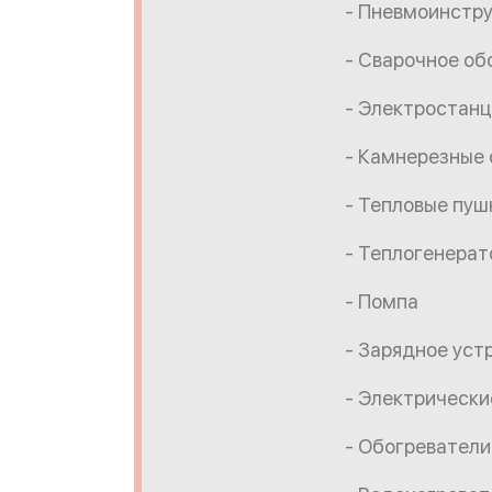
- Пневмоинстр
- Сварочное об
- Электростан
- Камнерезные
- Тепловые пуш
- Теплогенера
- Помпа
- Зарядное уст
- Электрически
- Обогреватели