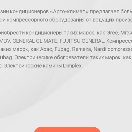
зин кондиционеров «Арго-климат» предлагает бол
 и компрессорного оборудования от ведущих произ
обрести кондиционеры таких марок, как Gree, Mitsub
, MDV, GENERAL CLIMATE, FUJITSU GENERAL. Компресс
ких марок, как Abac, Fubag, Remeza, Nardi compress
ubag. Электричесике обогреватели таких марок, как 
rot. Электрические камины Dimplex.