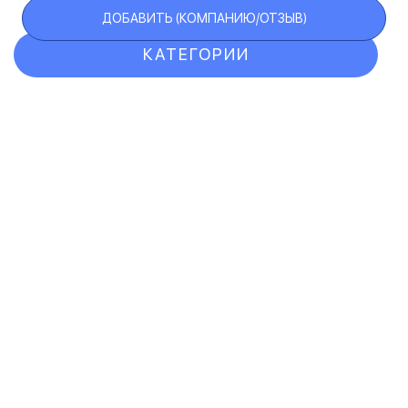
ДОБАВИТЬ (КОМПАНИЮ/ОТЗЫВ)
КАТЕГОРИИ
ОТЗЫВЫ
КОМПАНИИ
VIP АККАУНТ
ЧЕРНЫЙ СПИСОК
F.A.Q.
КАРТА САЙТА
КОНТАКТЫ
ПОЛЬЗОВАТЕЛЬСКОЕ СОГЛАШЕНИЕ
ПОЛИТИКА КОНФИДЕНЦИАЛЬНОСТИ