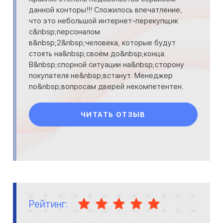
данной конторы!!! Сложилось впечатление,
что это небольшой интернет-перекупщик
с&nbsp;персоналом
в&nbsp;2&nbsp;человека, которые будут
стоять на&nbsp;своём до&nbsp;конца.
В&nbsp;спорной ситуации на&nbsp;сторону
покупателя не&nbsp;встанут. Менеджер
по&nbsp;вопросам дверей некомпетентен.
При продаже дверей не&nbsp;отправили
своего з
ЧИТАТЬ ОТЗЫВ
Рейтинг: