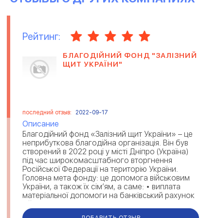
Рейтинг:
БЛАГОДІЙНИЙ ФОНД "ЗАЛІЗНИЙ
ЩИТ УКРАЇНИ"
последний отзыв:
2022-09-17
Описание
Благодійний фонд «Залізний щит України» – це
неприбуткова благодійна організація. Він був
створений в 2022 році у місті Дніпро (Україна)
під час широкомасштабного вторгнення
Російської Федерації на територію України.
Головна мета фонду: це допомога військовим
України, а також їх сім’ям, а саме: • виплата
матеріальної допомоги на банківський рахунок
військовослуж...
ДОБАВИТЬ ОТЗЫВ