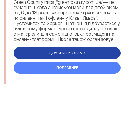
Green Country https://greencountry.com.ua/ — це
сучасна школа англійської мови для дітей віком
від 6 до 18 років, яка пропонує групові заняття
як онлайн, так і офлайн у Києві, Львові,
Пустомитах та Харкові. Навчання відбувається у
змішаному форматі: уроки проходять у школах,
а матеріали для самопідготовки розміщені на
онлайн-платформі. Школа також організовує
безкошто...
ДОБАВИТЬ ОТЗЫВ
ПОДРОБНЕЕ