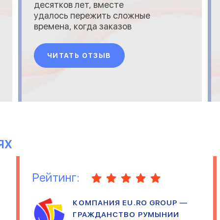
десятков лет, вместе
удалось пережить сложные
времена, когда заказов
почти не было, сбыт тоже
пребывал в стагнации,
ЧИТАТЬ ОТЗЫВ
однако совместными
усилиями удалось
справиться с этой ситуацией.
ЯХ
Рейтинг:
КОМПАНИЯ EU.RO GROUP —
ГРАЖДАНСТВО РУМЫНИИ