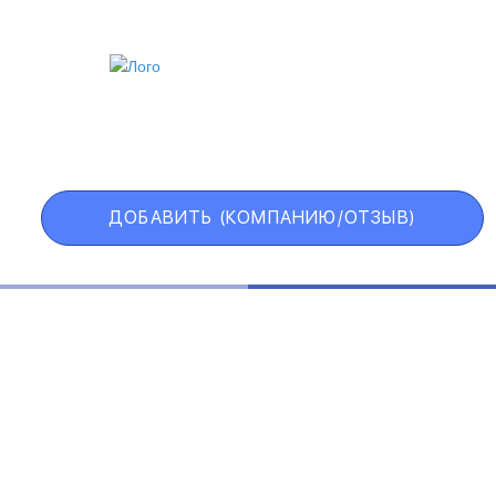
ИИ
VIP АККАУНТ
ЧЕРНЫЙ СПИСОК
ДОБАВИТЬ (КОМПАНИЮ/ОТЗЫВ)
Государственные учреждения
Интернет трейдинг
Информационные технологии
Искусство и развлечения
Косметические средства