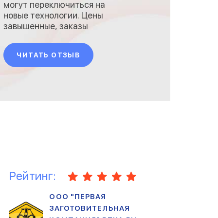
могут переключиться на
новые технологии. Цены
завышенные, заказы
выполняют очень долго,
качество никакое. Лучше уже
ЧИТАТЬ ОТЗЫВ
у китайцев заказывать, они
хотя бы подтянули качество
в последние несколько лет.
Рейтинг:
ООО "ПЕРВАЯ
ЗАГОТОВИТЕЛЬНАЯ