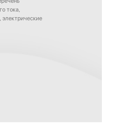
еречень
о тока,
, электрические