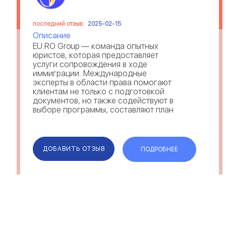
последний отзыв:
2025-02-15
Описание
EU.RO Group — команда опытных
юристов, которая предоставляет
услуги сопровождения в ходе
иммиграции. Международные
эксперты в области права помогают
клиентам не только с подготовкой
документов, но также содействуют в
выборе программы, составляют план
действий и консультируют по важным
моментам процедуры. Отзывы о Eu ro
Group свидетельствуют, что юристы
выполняют св...
ДОБАВИТЬ ОТЗЫВ
ПОДРОБНЕЕ