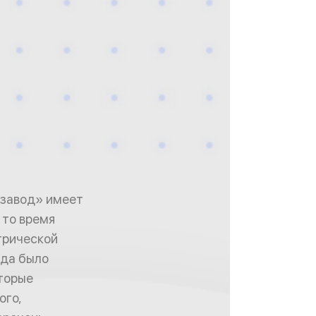
 завод» имеет
 то время
трической
да было
оторые
ого,