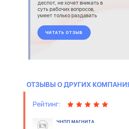
деспот, не хочет вникать в
суть рабочих вопросов,
умеет только раздавать
никому ненужные
распоряжения. Условия
ЧИТАТЬ ОТЗЫВ
совершенно не
соответствуют санитарным
требованиям, везде грязь,
зимой – очень холодно, в
туалет зайти страшно.
ОТЗЫВЫ О ДРУГИХ КОМПАНИ
Рейтинг:
ЧНПП МАГНИТА