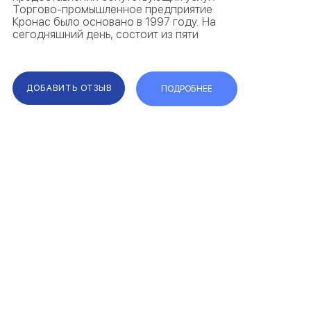
Торгово-промышленное предприятие
Кронас было основано в 1997 году. На
сегодняшний день, состоит из пяти
филиалов со штатом в более чем 500
сотрудников. Продукция компании
распространена по территории всей
Украины и ...
ДОБАВИТЬ ОТЗЫВ
ПОДРОБНЕЕ
F.A.Q.
КАРТА САЙТА