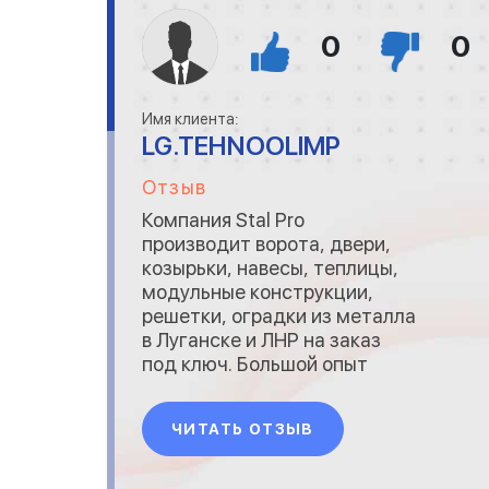
0
0
Имя клиента:
LG.TEHNOOLIMP
Отзыв
Компания Stal Pro
производит ворота, двери,
козырьки, навесы, теплицы,
модульные конструкции,
решетки, оградки из металла
в Луганске и ЛНР на заказ
под ключ. Большой опыт
работ. Приятные цены.
Опытные специалисты.
ЧИТАТЬ ОТЗЫВ
Обращайтесь к нам мы вам
поможем!