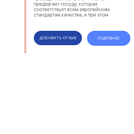
предлагает посуду, которая
соответствует всем европейским
стандартам качества, и при этом
производится в Украине. Посуда ТМ
Биол имеет широкий ассортимент –
для дома (кастрюли, сковородки) и для
отдыха...
ДОБАВИТЬ ОТЗЫВ
ПОДРОБНЕЕ
ОТЗЫВЫ
КОМПАН