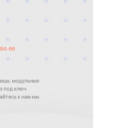
-84-66
плицы, модульные
з под ключ.
айтесь к нам мы