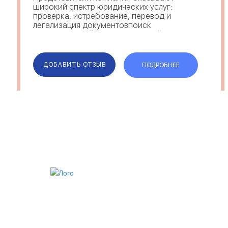
широкий спектр юридических услуг:
проверка, истребование, перевод и
легализация документовпоиск
подтверждений территориальной
принадлежностипрофессиональная
поддержка и организация п...
ДОБАВИТЬ ОТЗЫВ
ПОДРОБНЕЕ
ИИ
VIP АККАУНТ
ЧЕРНЫЙ СПИСОК