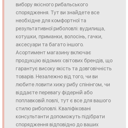
вибору якісного рибальського
спорядження. Тут ви знайдете все
необхідне для комфортної та
результативної риболовлі: вудилища,
котушки, приманки, волосінь, гачки,
аксесуари та багато іншого.
Асортимент магазину включає
продукцію відомих світових брендів, що
гарантує високу якість та довговічність
товарів. Незалежно від того, чи ви
любите ловити хижу рибу спінінгом, чи
віддаєте перевагу фідерній або
поплавковій ловлі, тут є все для вашого
стилю риболовлі. Кваліфіковані
консультанти допоможуть підібрати
спорядження відповідно до ваших