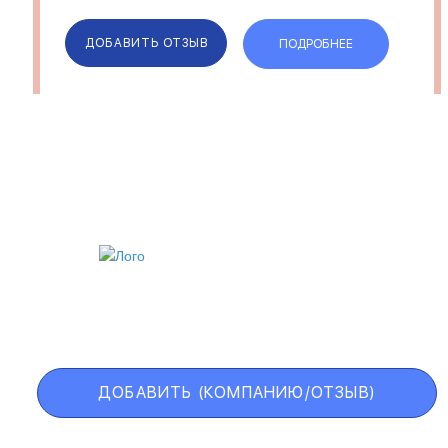
задач и любого количества гостей (от
2 до 400) — девичьих или мал...
ДОБАВИТЬ ОТЗЫВ
ПОДРОБНЕЕ
ИИ
VIP АККАУНТ
ЧЕРНЫЙ СПИСОК
ДОБАВИТЬ (КОМПАНИЮ/ОТЗЫВ)