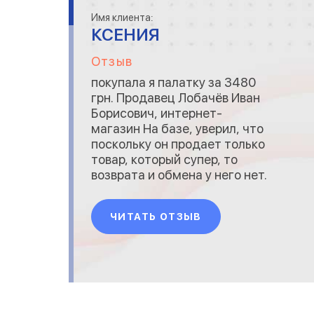
Имя клиента:
КСЕНИЯ
Отзыв
покупала я палатку за 3480
грн. Продавец Лобачёв Иван
Борисович, интернет-
магазин На базе, уверил, что
поскольку он продает только
товар, который супер, то
возврата и обмена у него нет.
Даже по телефону меня
набрал. Вылил ведро помоев
ЧИТАТЬ ОТЗЫВ
на нерадивых покупателей,
которые портят товар не
донося до дома, и заверил,
что он супер продавец,
ссылаясь на рейтинг на олх.
И вот п