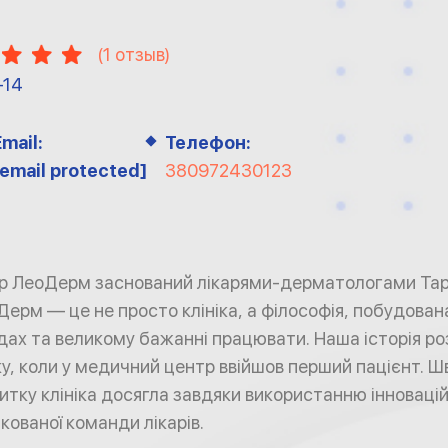
(
1
отзыв)
-14
Email:
Телефон:
[email protected]
380972430123
р ЛеоДерм заснований лікарями-дерматологами Тар
рм — це не просто клініка, а філософія, побудована
адах та великому бажанні працювати. Наша історія р
у, коли у медичний центр ввійшов перший пацієнт. 
итку клініка досягла завдяки використанню інновацій
ікованої команди лікарів.