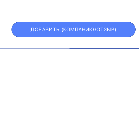
ИИ
VIP АККАУНТ
ЧЕРНЫЙ СПИСОК
ДОБАВИТЬ (КОМПАНИЮ/ОТЗЫВ)
Государственные учреждения
Интернет трейдинг
Информационные технологии
Искусство и развлечения
Косметические средства
ЕЛЬСКОЕ СОГЛАШЕНИЕ
ПОЛИТИКА КОНФИДЕНЦИАЛ