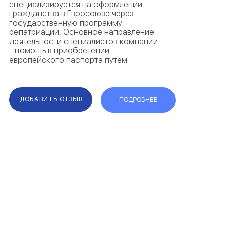
специализируется на оформлении
гражданства в Евросоюзе через
государственную программу
репатриации. Основное направление
деятельности специалистов компании
- помощь в приобретении
европейского паспорта путем
восстановления румынского
гражданства. Во время сотрудничества
миграционные эксперты
предоставляют содействие на каждом
ДОБАВИТЬ ОТЗЫВ
ПОДРОБНЕЕ
эт...