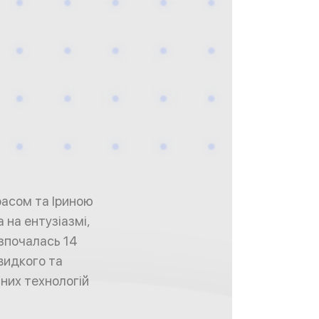
асом та Іриною
 на ентузіазмі,
озпочалась 14
Швидкого та
них технологій