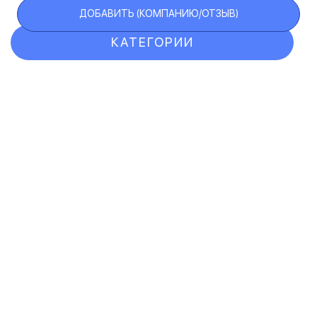
ДОБАВИТЬ (КОМПАНИЮ/ОТЗЫВ)
КАТЕГОРИИ
ОТЗЫВЫ
КОМПАНИИ
VIP АККАУНТ
ЧЕРНЫЙ СПИСОК
F.A.Q.
КАРТА САЙТА
КОНТАКТЫ
ПОЛЬЗОВАТЕЛЬСКОЕ СОГЛАШЕНИЕ
ПОЛИТИКА КОНФИДЕНЦИАЛЬНОСТИ