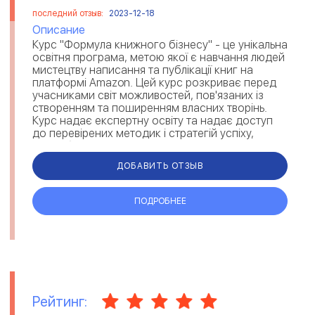
последний отзыв:
2023-12-18
Описание
Курс "Формула книжного бізнесу" - це унікальна
освітня програма, метою якої є навчання людей
мистецтву написання та публікації книг на
платформі Amazon. Цей курс розкриває перед
учасниками світ можливостей, пов'язаних із
створенням та поширенням власних творінь.
Курс надає експертну освіту та надає доступ
до перевірених методик і стратегій успіху,
розроблених профе...
ДОБАВИТЬ ОТЗЫВ
ПОДРОБНЕЕ
Рейтинг: