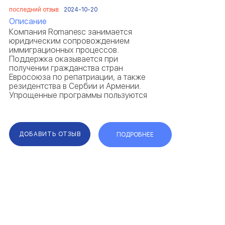
последний отзыв:
2024-10-20
Описание
Компания Romanesc занимается
юридическим сопровождением
иммиграционных процессов.
Поддержка оказывается при
получении гражданства стран
Евросоюза по репатриации, а также
резидентства в Сербии и Армении.
Упрощенные программы пользуются
спросом среди клиентов Romanesc —
отзывы это подтверждают.
Прописанные в договоре гарантии,
говорят об ответственности и
ДОБАВИТЬ ОТЗЫВ
ПОДРОБНЕЕ
надежности ...