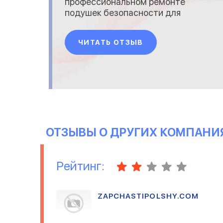
профессиональном ремонте
подушек безопасности для
автомобилей различных
марок. Наша команда
ЧИТАТЬ ОТЗЫВ
опытных техников обеспечит
качественное
восстановление подушек
безопасности с
соблюдением всех
стандартов безопасности.
Мы используем современное
оборудование и ор
ОТЗЫВЫ О ДРУГИХ КОМПАНИ
Рейтинг:
ZAPCHASTIPOLSHY.COM