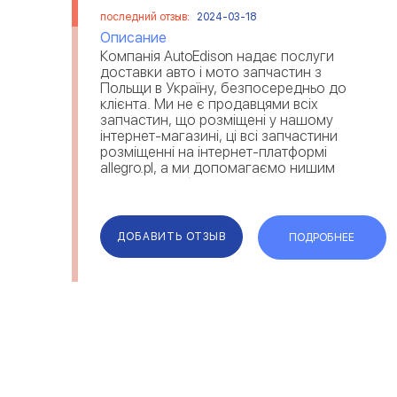
последний отзыв:
2024-03-18
Описание
Компанія AutoEdison надає послуги
доставки авто і мото запчастин з
Польщи в Україну, безпосередньо до
клієнта. Ми не є продавцями всіх
запчастин, що розміщені у нашому
інтернет-магазині, ці всі запчастини
розміщенні на інтернет-платформі
allegro.pl, а ми допомагаємо нишим
клієнтам підібрати і доставити
запчастини. Знайти потрібні вам
запчастини, та от...
ДОБАВИТЬ ОТЗЫВ
ПОДРОБНЕЕ