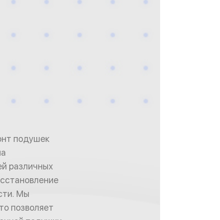
онт подушек
на
ей различных
осстановление
сти. Мы
то позволяет