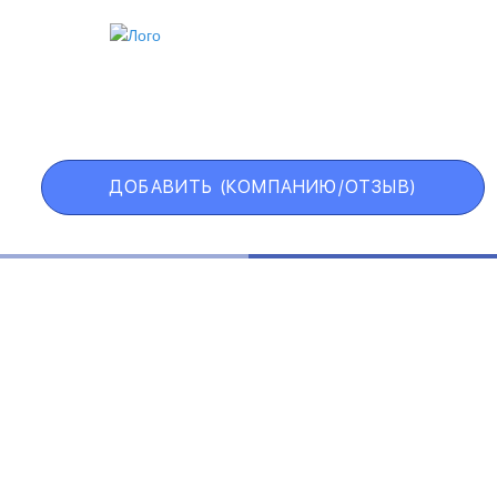
ИИ
VIP АККАУНТ
ЧЕРНЫЙ СПИСОК
ДОБАВИТЬ (КОМПАНИЮ/ОТЗЫВ)
Государственные учреждения
Интернет трейдинг
Информационные технологии
Искусство и развлечения
Косметические средства