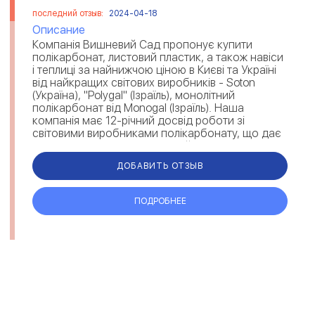
последний отзыв:
2024-04-18
Описание
Компанія Вишневий Сад пропонує купити
полікарбонат, листовий пластик, а також навіси
і теплиці за найнижчою ціною в Києві та Україні
від найкращих світових виробників - Soton
(Україна), "Polygal" (Ізраїль), монолітний
полікарбонат від Monogal (Ізраїль). Наша
компанія має 12-річний досвід роботи зі
світовими виробниками полікарбонату, що дає
нам змогу запропонувати най...
ДОБАВИТЬ ОТЗЫВ
ПОДРОБНЕЕ