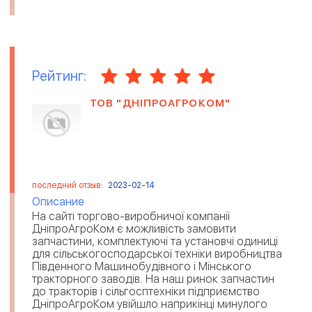
Рейтинг:
ТОВ "ДНІПРОАГРОКОМ"
последний отзыв:
2023-02-14
Описание
На сайті торгово-виробничої компанії
ДніпроАгроКом є можливість замовити
запчастини, комплектуючі та установчі одиниці
для сільськогосподарської техніки виробництва
Південного Машинобудівного і Мінського
тракторного заводів. На наш ринок запчастин
до тракторів і сільгосптехніки підприємство
ДніпроАгроКом увійшло наприкінці минулого