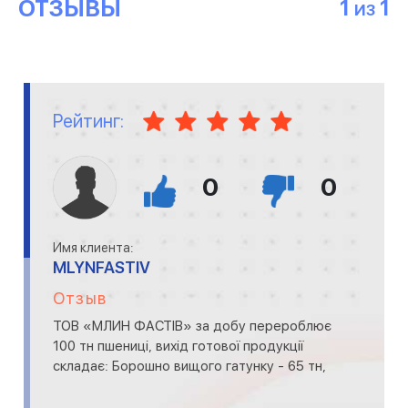
ОТЗЫВЫ
1
1
ИЗ
Рейтинг:
0
0
Имя клиента:
MLYNFASTIV
Отзыв
ТОВ «МЛИН ФАСТІВ» за добу перероблює
100 тн пшениці, вихід готової продукції
складає: Борошно вищого гатунку - 65 тн,