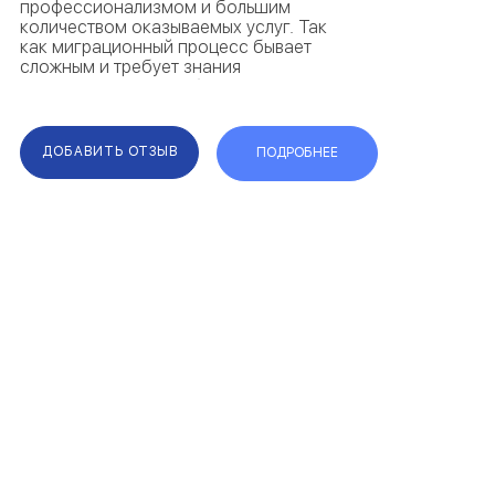
профессионализмом и большим
количеством оказываемых услуг. Так
как миграционный процесс бывает
сложным и требует знания
законодательства, сбор досье
поручают юристам из Альтапатри—
отзывы свидетельствуют о
комплексном решении вопросов и
ДОБАВИТЬ ОТЗЫВ
ПОДРОБНЕЕ
предостав...
F.A.Q.
КАРТА САЙТА