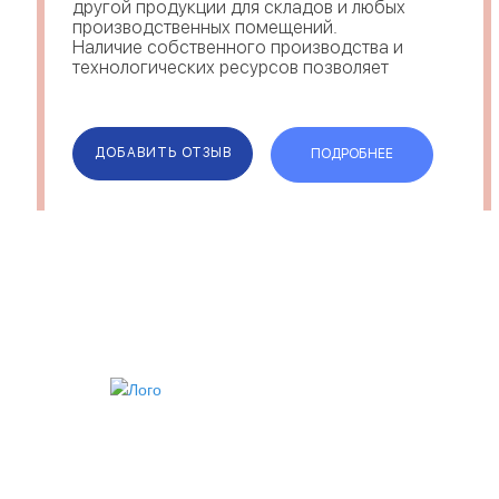
другой продукции для складов и любых
производственных помещений.
Наличие собственного производства и
технологических ресурсов позволяет
нам выполнять сложные
индивидуальные проекты, а также
разрабатывать уникальные изделия,
которые воплощают в ж...
ДОБАВИТЬ ОТЗЫВ
ПОДРОБНЕЕ
ИИ
VIP АККАУНТ
ЧЕРНЫЙ СПИСОК