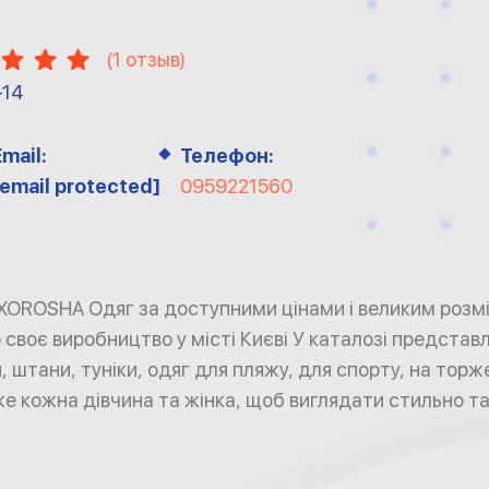
(
1
отзыв)
-14
Email:
Телефон:
[email protected]
0959221560
 XOROSHA Одяг за доступними цінами і великим розм
своє виробництво у місті Києві У каталозі представле
, штани, туніки, одяг для пляжу, для спорту, на торж
же кожна дівчина та жінка, щоб виглядати стильно т