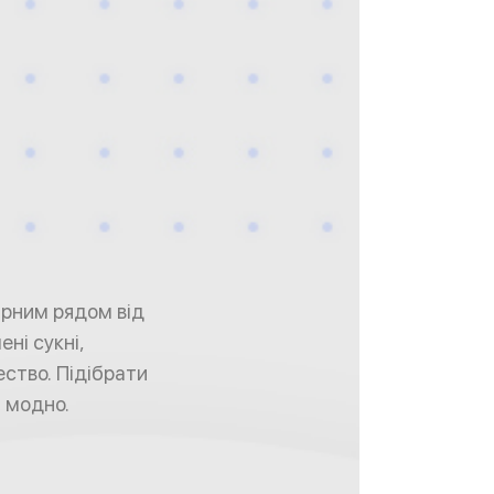
ірним рядом від
ні сукні,
ество. Підібрати
а модно.