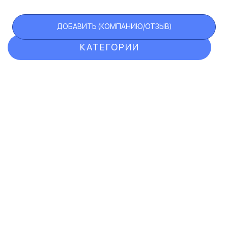
ДОБАВИТЬ (КОМПАНИЮ/ОТЗЫВ)
КАТЕГОРИИ
ОТЗЫВЫ
КОМПАНИИ
VIP АККАУНТ
ЧЕРНЫЙ СПИСОК
F.A.Q.
КАРТА САЙТА
КОНТАКТЫ