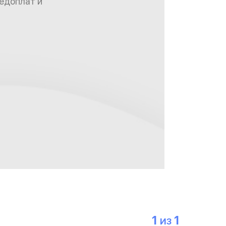
редоплат и
1
1
ИЗ