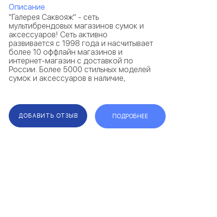
Описание
"Галерея Саквояж" - сеть
мультибрендовых магазинов сумок и
аксессуаров! Сеть активно
развивается с 1998 года и насчитывает
более 10 оффлайн магазинов и
интернет-магазин с доставкой по
России. Более 5000 стильных моделей
сумок и аксессуаров в наличие,
обновляемых каждую неделю,
различных ценовых сегментов и
стилевых предпочтений. А также мы
представляем эксклю...
ДОБАВИТЬ ОТЗЫВ
ПОДРОБНЕЕ