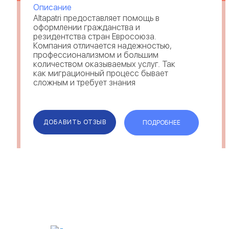
Описание
Altapatri предоставляет помощь в
оформлении гражданства и
резидентства стран Евросоюза.
Компания отличается надежностью,
профессионализмом и большим
количеством оказываемых услуг. Так
как миграционный процесс бывает
сложным и требует знания
законодательства, сбор досье
поручают юристам из Альтапатри—
отзывы свидетельствуют о
комплексном решении вопросов и
ДОБАВИТЬ ОТЗЫВ
ПОДРОБНЕЕ
предостав...