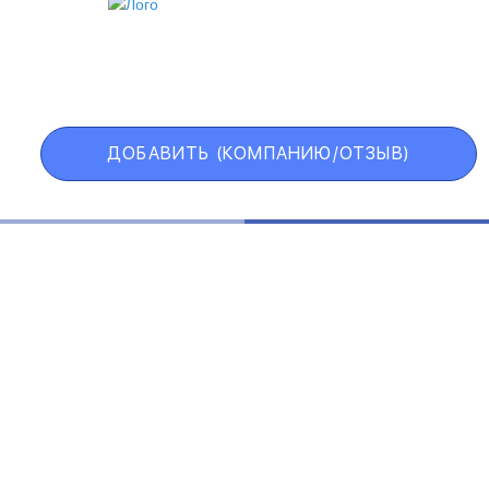
ИИ
VIP АККАУНТ
ЧЕРНЫЙ СПИСОК
ДОБАВИТЬ (КОМПАНИЮ/ОТЗЫВ)
Государственные учреждения
Интернет трейдинг
Информационные технологии
Искусство и развлечения
Косметические средства