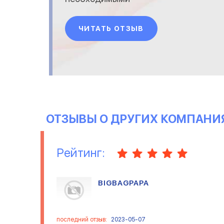
характеристиками. Удобный
поиск и фильтры на сайте.
ЧИТАТЬ ОТЗЫВ
Доставка в течении 3-х дней
на Новую Почту. Оплата
только после получения и
тщательного осмотра
товара.
ОТЗЫВЫ О ДРУГИХ КОМПАНИ
Рейтинг:
BIGBAGPAPA
последний отзыв:
2023-05-07