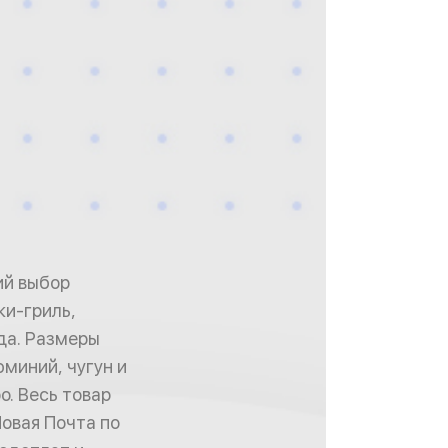
ий выбор
ки-гриль,
да. Размеры
юминий, чугун и
о. Весь товар
овая Почта по