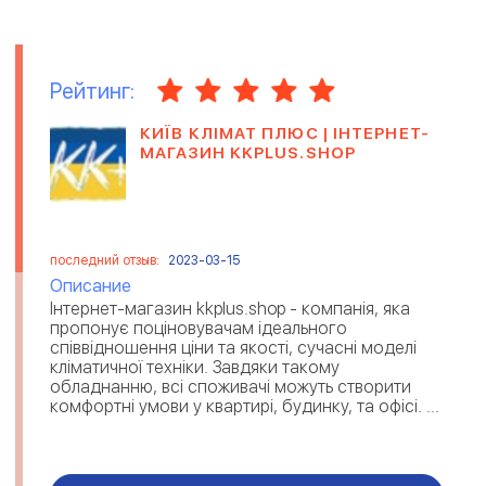
Рейтинг:
КИЇВ КЛІМАТ ПЛЮС | ІНТЕРНЕТ-
МАГАЗИН KKPLUS.SHOP
последний отзыв:
2023-03-15
Описание
Інтернет-магазин kkplus.shop - компанія, яка
пропонує поціновувачам ідеального
співвідношення ціни та якості, сучасні моделі
кліматичної техніки. Завдяки такому
обладнанню, всі споживачі можуть створити
комфортні умови у квартирі, будинку, та офісі. ...