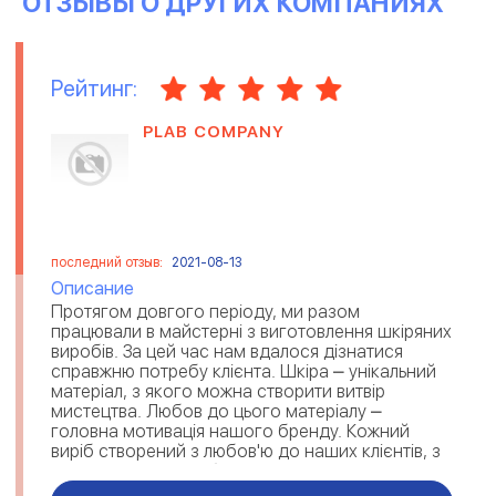
ОТЗЫВЫ О ДРУГИХ КОМПАНИЯХ
Рейтинг:
PLAB COMPANY
последний отзыв:
2021-08-13
Описание
Протягом довгого періоду, ми разом
працювали в майстерні з виготовлення шкіряних
виробів. За цей час нам вдалося дізнатися
справжню потребу клієнта. Шкіра ⎼ унікальний
матеріал, з якого можна створити витвір
мистецтва. Любов до цього матеріалу ⎼
головна мотивація нашого бренду. Кожний
виріб створений з любов'ю до наших клієнтів, з
увагою до їх потреб та комфорт...