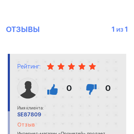
ОТЗЫВЫ
1
1
ИЗ
Рейтинг:
0
0
Имя клиента:
SE87809
Отзыв
Интернет-магазин «Прометей» продает,