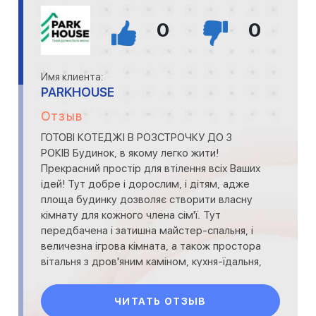
0
0
Имя клиента:
PARKHOUSE
Отзыв
ГОТОВІ КОТЕДЖІ В РОЗСТРОЧКУ ДО 3
РОКІВ Будинок, в якому легко жити!
Прекрасний простір для втілення всіх Ваших
ідей! Тут добре і дорослим, і дітям, адже
площа будинку дозволяє створити власну
кімнату для кожного члена сім'ї. Тут
передбачена і затишна майстер-спальня, і
величезна ігрова кімната, а також простора
вітальня з дров'яним каміном, кухня-їдальня,
гараж на дві
ЧИТАТЬ ОТЗЫВ