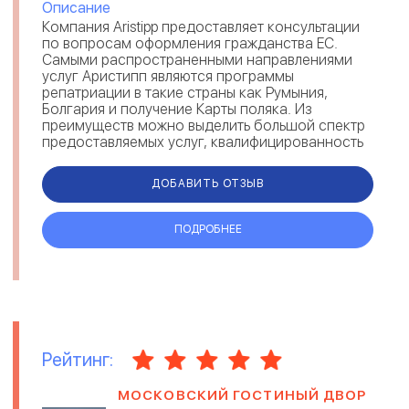
Описание
Компания Aristipp предоставляет консультации
по вопросам оформления гражданства ЕС.
Самыми распространенными направлениями
услуг Аристипп являются программы
репатриации в такие страны как Румыния,
Болгария и получение Карты поляка. Из
преимуществ можно выделить большой спектр
предоставляемых услуг, квалифицированность
и опыт сотрудников Aristipp, отзывы клиентов
по...
ДОБАВИТЬ ОТЗЫВ
ПОДРОБНЕЕ
Рейтинг:
МОСКОВСКИЙ ГОСТИНЫЙ ДВОР