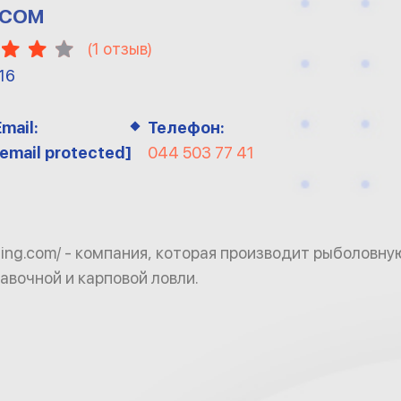
.COM
(
1
отзыв)
16
Email:
Телефон:
[email protected]
044 503 77 41
ishing.com/ - компания, которая производит рыболовн
авочной и карповой ловли.