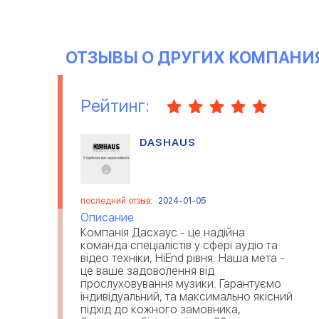
ОТЗЫВЫ О ДРУГИХ КОМПАНИ
Рейтинг:
DASHAUS
последний отзыв:
2024-01-05
Описание
Компанія Дасхаус - це надійна
команда спеціалістів у сфері аудіо та
відео техніки, HiEnd рівня. Наша мета -
це ваше задоволення від
прослуховування музики. Гарантуємо
індивідуальний, та максимально якісний
підхід до кожного замовника,