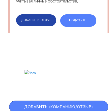
учитывая личные обстоятельства,
требования и цели клиента. О
Greeneufuture com отзывы можно найти
на различных площадках. Комментарии
под...
ДОБАВИТЬ ОТЗЫВ
ПОДРОБНЕЕ
ИИ
VIP АККАУНТ
ЧЕРНЫЙ СПИСОК
ДОБАВИТЬ (КОМПАНИЮ/ОТЗЫВ)