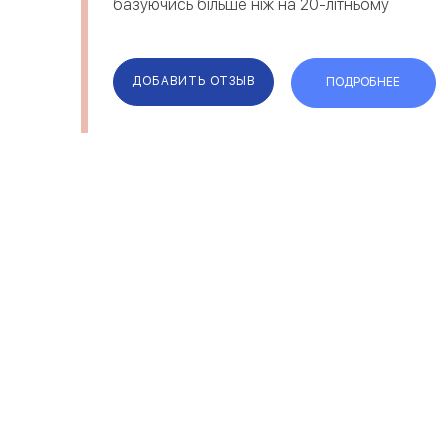
базуючись більше ніж на 20-літньому
досвіді. Незалежно від того - це
продаж, інсталяція, проект, або просто
пронсультація. Наш сайт...
ДОБАВИТЬ ОТЗЫВ
ПОДРОБНЕЕ
ОТЗЫВЫ
КОМПАН