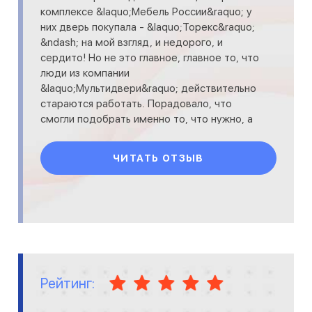
комплексе &laquo;Мебель России&raquo; у
них дверь покупала - &laquo;Торекс&raquo;
&ndash; на мой взгляд, и недорого, и
сердито! Но не это главное, главное то, что
люди из компании
&laquo;Мультидвери&raquo; действительно
стараются работать. Порадовало, что
смогли подобрать именно то, что нужно, а
не самую дорогущую модель! Довол
ЧИТАТЬ ОТЗЫВ
Рейтинг: