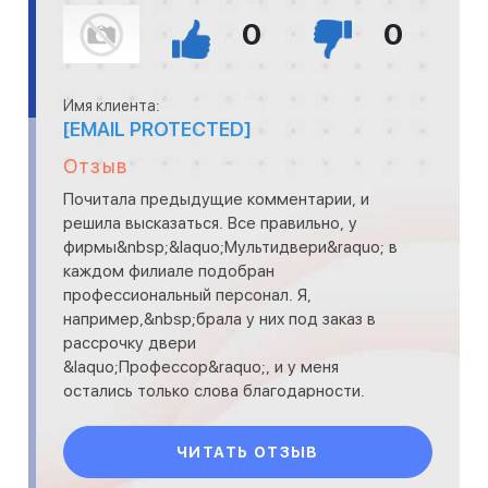
0
0
Имя клиента:
[EMAIL PROTECTED]
Отзыв
Почитала предыдущие комментарии, и
решила высказаться. Все правильно, у
фирмы&nbsp;&laquo;Мультидвери&raquo; в
каждом филиале подобран
профессиональный персонал. Я,
например,&nbsp;брала у них под заказ в
рассрочку двери
&laquo;Профессор&raquo;, и у меня
остались только слова благодарности.
Покупку оформляла на первом ТВК
&laquo;Подсолнухи&raquo; около станции
ЧИТАТЬ ОТЗЫВ
метро ул