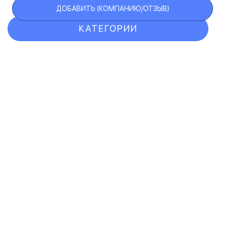
ДОБАВИТЬ (КОМПАНИЮ/ОТЗЫВ)
КАТЕГОРИИ
ОТЗЫВЫ
КОМПАНИИ
VIP АККАУНТ
ЧЕРНЫЙ СПИСОК
F.A.Q.
КАРТА САЙТА
КОНТАКТЫ
ПОЛЬЗОВАТЕЛЬСКОЕ СОГЛАШЕНИЕ
ПОЛИТИКА КОНФИДЕНЦИАЛЬНОСТИ