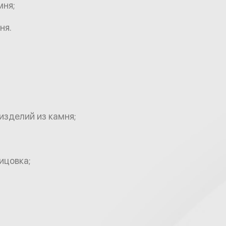
мня;
ня.
изделий из камня;
ицовка;