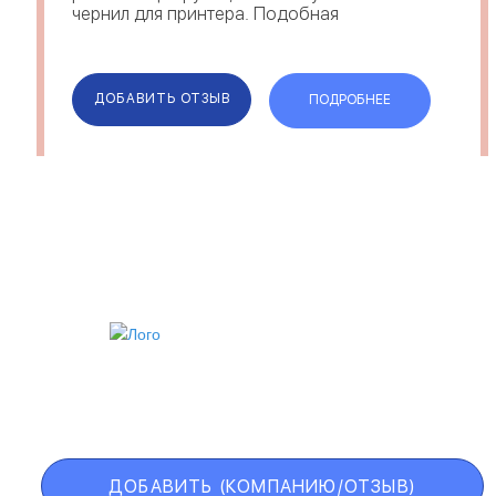
чернил для принтера. Подобная
ситуация может полностью
парализовать работу фирмы и
принести немалые убытки....
ДОБАВИТЬ ОТЗЫВ
ПОДРОБНЕЕ
ИИ
VIP АККАУНТ
ЧЕРНЫЙ СПИСОК
ДОБАВИТЬ (КОМПАНИЮ/ОТЗЫВ)