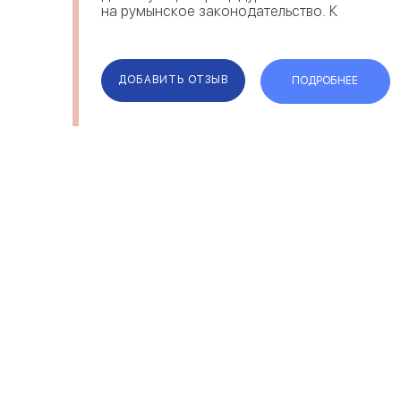
на румынское законодательство. К
преимуществам компании можно
отнести сопровождение клиента на
всех этапах оформления, сохран...
ДОБАВИТЬ ОТЗЫВ
ПОДРОБНЕЕ
ОТЗЫВЫ
КОМПАН