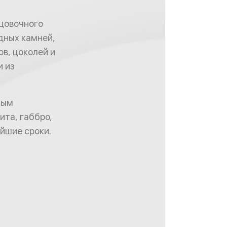
цовочного
дных камней,
ов, цоколей и
и из
ным
ита, габбро,
айшие сроки.