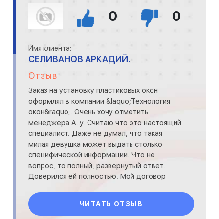
0
0
Имя клиента:
СЕЛИВАНОВ АРКАДИЙ.
Отзыв
Заказ на установку пластиковых окон
оформлял в компании &laquo;Технология
окон&raquo;. Очень хочу отметить
менеджера А..у. Считаю что это настоящий
специалист. Даже не думал, что такая
милая девушка может выдать столько
специфической информации. Что не
вопрос, то полный, развернутый ответ.
Доверился ей полностью. Мой договор
4ГВ276 выполнен на
&laquo;пятерочку&raquo;.
ЧИТАТЬ ОТЗЫВ