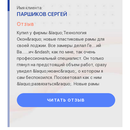
Имя клиента:
ПАРШИКОВ СЕРГЕЙ
Отзыв
Купил у фирмы &laquo;Технология
Окон&raquo; новые пластиковые рамы для
своей лоджии. Все замеры делал Ге....ий
Ва......ич &ndash; как по мне, так очень
профессиональный специалист. Он только
глянул на предстоящий объем работ, сразу
увидел &laquo;нюанс&raquo;, о котором я
сам беспокоился. Посоветовал как с ним
&laquo;развязаться&raquo;. Новые рамы
&ndash; просто блеск.
ЧИТАТЬ ОТЗЫВ