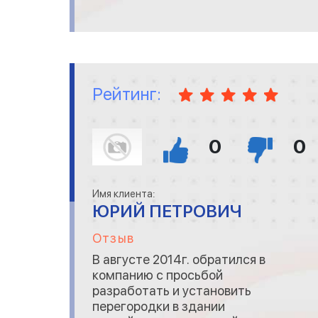
задачи, благодаря чему
проект был реализован с
необходимым качеством и в
установленные сроки.Наша
совместная работа про
Рейтинг:
0
0
Имя клиента:
ЮРИЙ ПЕТРОВИЧ
Отзыв
В августе 2014г. обратился в
компанию с просьбой
разработать и установить
перегородки в здании