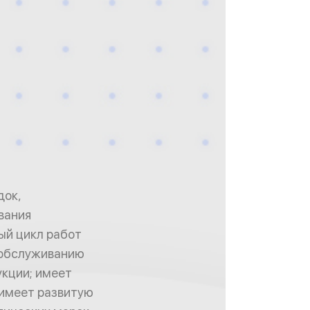
док,
вания
ый цикл работ
 обслуживанию
укции; имеет
 имеет развитую