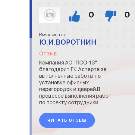
0
0
Имя клиента:
Ю.И.ВОРОТНИН
Отзыв
Компания AO "ПСО-13"
благодарит ГК Астарта за
выполненные работы по
установке офисных
перегородок и дверей.В
процессе выполнения работ
по проекту сотрудники
компании показали себя как
опытные специалисты,
ЧИТАТЬ ОТЗЫВ
оперативно и слажено
выполняющие поставленные