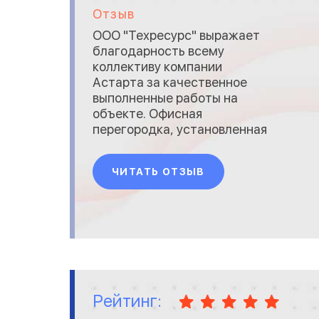
Отзыв
ООО "Техресурс" выражает
благодарность всему
коллективу компании
Астарта за качественное
выполненные работы на
объекте. Офисная
перегородка, установленная
в нашем помещении, стала
неотъемлемой его частью,
ЧИТАТЬ ОТЗЫВ
прибавив ему стиля и
функциональности.
Повторное обращение в вашу
компанию нас снова не
разочаровало! Мы получили:
оперативный замер,
осуществленный грамотным
специ
Рейтинг: