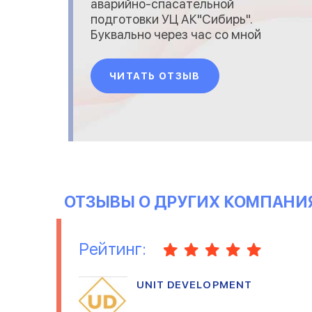
аварийно-спасательной
подготовки УЦ АК"Сибирь".
Буквально через час со мной
связался руководитель
отдела продаж С....ленко
ЧИТАТЬ ОТЗЫВ
А...ей В.....евич. Назначили
встречу на объекте у нас,
обсудили детали, А...ей
В.....евич дал несколько
вариантов и проектов
изделий. Выбирал я. После з
ОТЗЫВЫ О ДРУГИХ КОМПАНИ
Рейтинг:
UNIT DEVELOPMENT