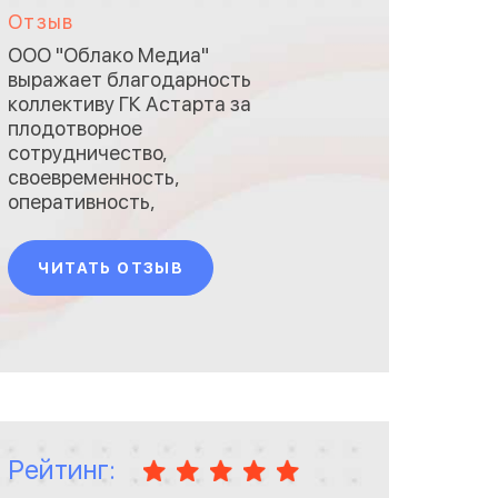
Отзыв
ООО "Облако Медиа"
выражает благодарность
коллективу ГК Астарта за
плодотворное
сотрудничество,
своевременность,
оперативность,
ответственность при
выполнении работ по
ЧИТАТЬ ОТЗЫВ
производству перегородок, а
также внимательное
отношение со стороны всех
вовлеченных в процесс
сотрудников. Работы по
монтажу конструкций
проведены в обозначенные
сроки, бригада работала как
Рейтинг:
в будни, та