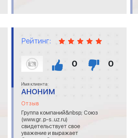
благодарность также
выражаем сервисной
службе, которая оперативно
устранила один недочет в
конструкции двери. Готовы р
Рейтинг:
0
0
Имя клиента:
АНОНИМ
Отзыв
Группа компаний&nbsp; Союз
(www.gr..p-s..uz.ru)
свидетельствует свое
уважение и выражает