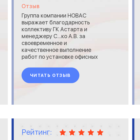
Отзыв
Группа компании НОВАС
выражает благодарность
коллективу ГК Астарта и
менеджеру С...ко А.В. за
своевременное и
качественное выполнение
работ по установке офисных
перегородок в наших
помещениях. Все работы
ЧИТАТЬ ОТЗЫВ
были произведены в
утвержденные сроки,
технически грамотно и в
соответствии с
требованиями к дизайну.
Готовы рекомендовать ГК
Астарта как надежного
поставщика и отве
Рейтинг: