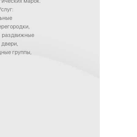
гических марок.
слуг:
льные
ерегородки,
, раздвижные
 двери,
дные группы,