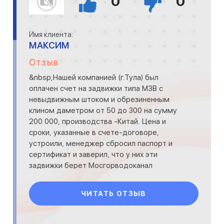
0
0
Имя клиента:
МАКСИМ
Отзыв
&nbsp;Нашей компанией (г.Тула) был
оплачен счет на задвижки типа МЗВ с
невыдвижным штоком и обрезиненным
клином даметром от 50 до 300 на сумму
200 000, производства -Китай. Цена и
сроки, указанные в счете-договоре,
устроили, менеджер сбросил паспорт и
сертификат и заверил, что у них эти
задвижки берет Мосгорводоканал
(тут&nbsp;&nbsp;я уши немного развесил).
Через огов
ЧИТАТЬ ОТЗЫВ