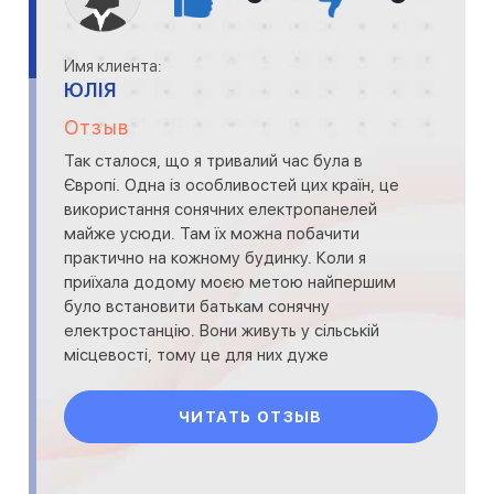
Имя клиента:
ЮЛІЯ
Отзыв
Так сталося, що я тривалий час була в
Європі. Одна із особливостей цих країн, це
використання сонячних електропанелей
майже усюди. Там їх можна побачити
практично на кожному будинку. Коли я
приїхала додому моєю метою найпершим
було встановити батькам сонячну
електростанцію. Вони живуть у сільській
місцевості, тому це для них дуже
актуально і необхідно. Замовили стан
ЧИТАТЬ ОТЗЫВ