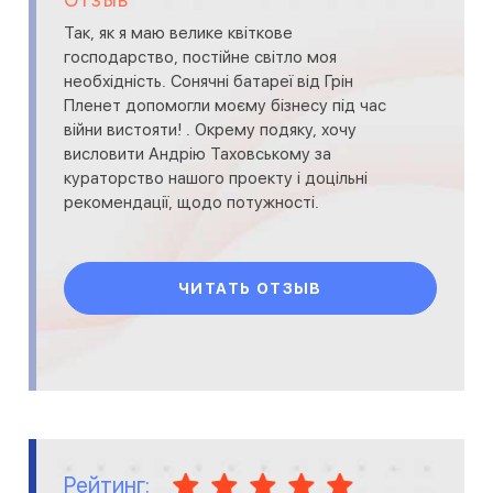
Так, як я маю велике квіткове
господарство, постійне світло моя
необхідність. Сонячні батареї від Грін
Пленет допомогли моєму бізнесу під час
війни вистояти! . Окрему подяку, хочу
висловити Андрію Таховському за
кураторство нашого проекту і доцільні
рекомендації, щодо потужності.
ЧИТАТЬ ОТЗЫВ
Рейтинг: