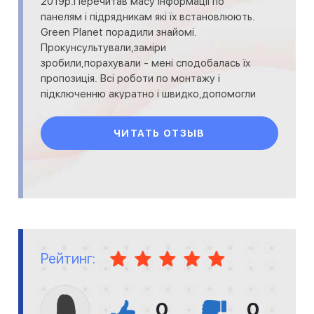
2019р.Перечитав масу інформації по
панелям і підрядникам які їх встановлюють.
Green Planet порадили знайомі.
Прокунсультували,заміри
зробили,порахували - мені сподобалась їх
пропозиція. Всі роботи по монтажу і
підключенню акуратно і швидко,допомогли
з оформленням Зеленого тарифу.
Рекомендую!
ЧИТАТЬ ОТЗЫВ
Рейтинг:
0
0