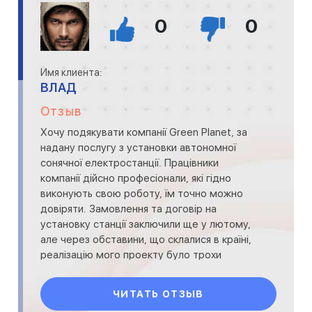
0
0
Имя клиента:
ВЛАД
Отзыв
Хочу подякувати компанії Green Planet, за
надану послугу з установки автономної
сонячної електростанції. Працівники
компанії дійсно професіонали, які гідно
виконують свою роботу, їм точно можно
довіряти. Замовлення та договір на
установку станції заключили ще у лютому,
але через обставини, що склалися в країні,
реалізацію мого проекту було трохи
затримано. Не дивл
ЧИТАТЬ ОТЗЫВ