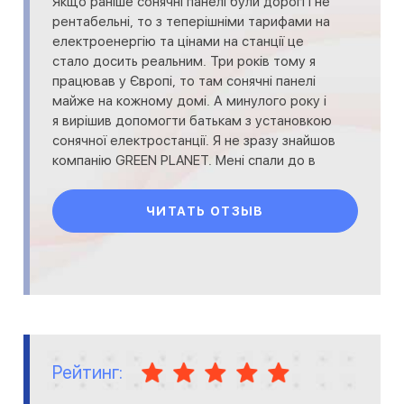
Якщо раніше сонячні панелі були дорогі і не
рентабельні, то з теперішніми тарифами на
електроенергію та цінами на станції це
стало досить реальним. Три років тому я
працював у Європі, то там сонячні панелі
майже на кожному домі. А минулого року і
я вирішив допомогти батькам з установкою
сонячної електростанції. Я не зразу знайшов
компанію GREEN PLANET. Мені спали до в
ЧИТАТЬ ОТЗЫВ
Рейтинг: