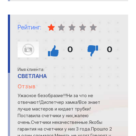
Рейтинг:
0
0
Имя клиента:
СВЕТЛАНА
Отзыв
Ужасное безобразие!!!Ни за что не
отвечают!Диспетчер хамка!Все знает
лучше мастеров и кидает трубки!
Поставила счетчики у них,жалею
очень.Счетчики некачественные.Якобы
гарантия на счетчики у них 3 года.Прошло 2
и один сломался.Менять не хотят.Говорят у