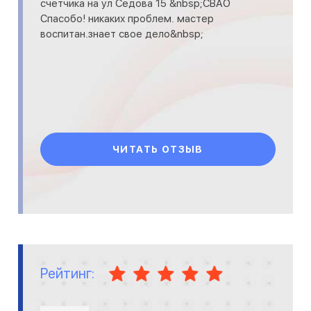
счетчика на ул Седова 15 &nbsp;СВАО
Спасобо! никаких проблем. мастер
воспитан.знает свое дело&nbsp;
ЧИТАТЬ ОТЗЫВ
Рейтинг: