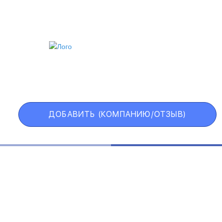
ИИ
VIP АККАУНТ
ЧЕРНЫЙ СПИСОК
ДОБАВИТЬ (КОМПАНИЮ/ОТЗЫВ)
Государственные учреждения
Интернет трейдинг
Информационные технологии
Искусство и развлечения