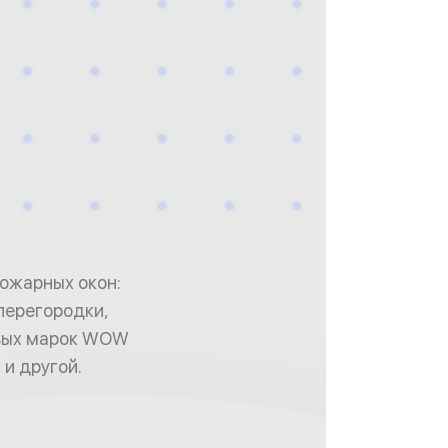
ожарных окон:
перегородки,
овых марок WOW
 и другой.