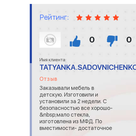
Рейтинг:
0
0
Имя клиента:
TATYANKA.SADOVNICHENK
Отзыв
Заказывали мебель в
детскую. Изготовили и
установили за 2 недели. С
безопасностью все хорошо-
&nbsp;мало стекла,
изготовлена из МФД. По
вместимости- достаточное
количество ящиков и