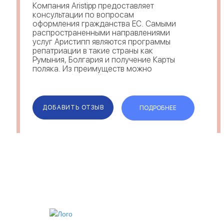
Компания Aristipp предоставляет
консультации по вопросам
оформления гражданства ЕС. Самыми
распространенными направлениями
услуг Аристипп являются программы
репатриации в такие страны как
Румыния, Болгария и получение Карты
поляка. Из преимуществ можно
выделить большой спектр
предоставляемых услуг,
квалифицированность и опыт
сотрудников Aristipp, отзывы клиентов
ДОБАВИТЬ ОТЗЫВ
ПОДРОБНЕЕ
по...