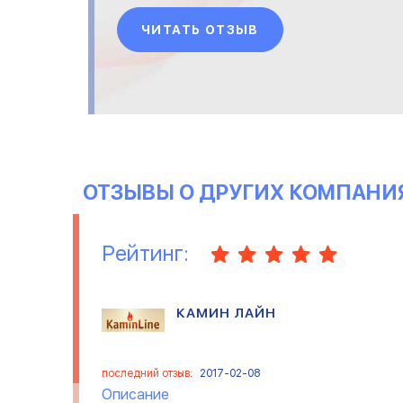
шкафчиков для хранения
ЧИТАТЬ ОТЗЫВ
одежды и учебников, мячей и
пр. Не маркий цвет. Из
недостатков- спустя пару
дней, обнаружили небольшой
брак- царапины на шкафчике.
Позвонили менеджеру и нам
почти сра
ОТЗЫВЫ О ДРУГИХ КОМПАНИ
Рейтинг:
КАМИН ЛАЙН
последний отзыв:
2017-02-08
Описание