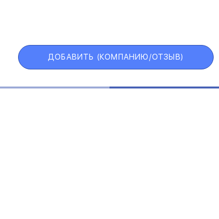
ИИ
VIP АККАУНТ
ЧЕРНЫЙ СПИСОК
ДОБАВИТЬ (КОМПАНИЮ/ОТЗЫВ)
Государственные учреждения
Интернет трейдинг
Информационные технологии
Искусство и развлечения
Косметические средства
ЕЛЬСКОЕ СОГЛАШЕНИЕ
ПОЛИТИКА КОНФИДЕНЦИАЛ