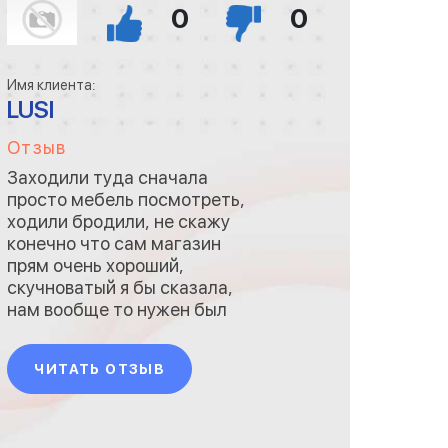
0
0
Имя клиента:
LUSI
Отзыв
Заходили туда сначала
просто мебель посмотреть,
ходили бродили, не скажу
конечно что сам магазин
прям очень хороший,
скучноватый я бы сказала,
нам вообще то нужен был
двухспальный диван, нашли
подходящий вариант,
ЧИТАТЬ ОТЗЫВ
продавец быстренько
оформила покупку, и ровно в
срок, через две недели нам
его привезли, все