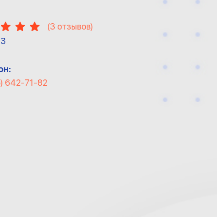
(
3
отзывов)
13
он:
) 642-71-82