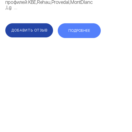
профилей:KBE,Rehau,Provedal,MontDlanc
,Lg ...
ДОБАВИТЬ ОТЗЫВ
ПОДРОБНЕЕ
F.A.Q.
КАРТА САЙТА