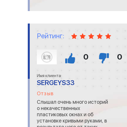
европейскими брендами. А
по ценам очень доступно
выходит.
Рейтинг:
0
0
Имя клиента:
SERGEYS33
Отзыв
Слышал очень много историй
о некачественных
пластиковых окнах и об
установке кривыми руками, в
результате чего от таких