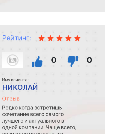
выше всех похвал. Подарки
ещё дарят клиентам)
Рейтинг:
0
0
Имя клиента:
НИКОЛАЙ
Отзыв
Редко когда встретишь
сочетание всего самого
лучшего и актуального в
одной компании. Чаще всего,
если одно на высоте, то