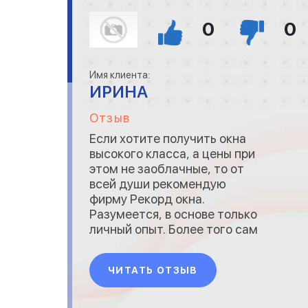
0
0
Имя клиента:
ИРИНА
Отзыв
Если хотите получить окна
высокого класса, а цены при
этом не заоблачные, то от
всей души рекомендую
фирму Рекорд окна.
Разумеется, в основе только
личный опыт. Более того сам
когда-то работал в окнах и
знаю что почем и о
ЧИТАТЬ ОТЗЫВ
подводных камнях. Здесь всё
по честному. Качество на
уровне с известными