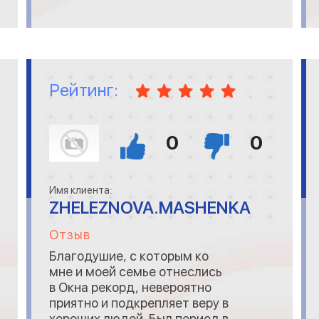
отличишь от дорогих
европейских по внешнему
виду и по качеству.
Рейтинг:
0
0
Имя клиента:
ZHELEZNOVA.MASHENKA
Отзыв
Благодушие, с которым ко
мне и моей семье отнеслись
в Окна рекорд, невероятно
приятно и подкрепляет веру в
хороших людей. Был период в