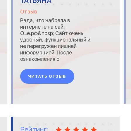
ТАТЬЯНА
Отзыв
Рада, что набрела в
интернете на сайт
О...е.рф&nbsp; Сайт очень
удобный, функциональный и
не перегружен лишней
информацией. После
ознакомления с
информацией на сайте сразу
же возникло желание
ЧИТАТЬ ОТЗЫВ
сделать заказ на окна. Через
форму на сайте отправила
заявку, мне перезвонили,
договорились о том, что ко
мне приедут делать замеры
в этот же день! Окна
изготовили за обещанных 4
Рейтинг: