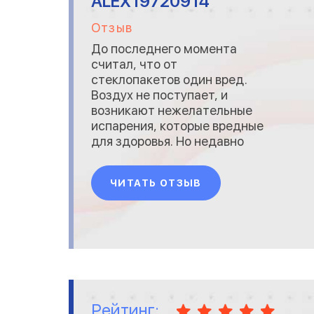
ALEX19720914
Отзыв
До последнего момента
считал, что от
стеклопакетов один вред.
Воздух не поступает, и
возникают нежелательные
испарения, которые вредные
для здоровья. Но недавно
мнение моё кардинально
изменилось, и помогла мне в
ЧИТАТЬ ОТЗЫВ
этом фирма по производству
и установке окон Рекорд
окна. От них узнал, что вред
только от некачественных
окон, тех которые
изготовлены без соблюдения
стандарт
Рейтинг: