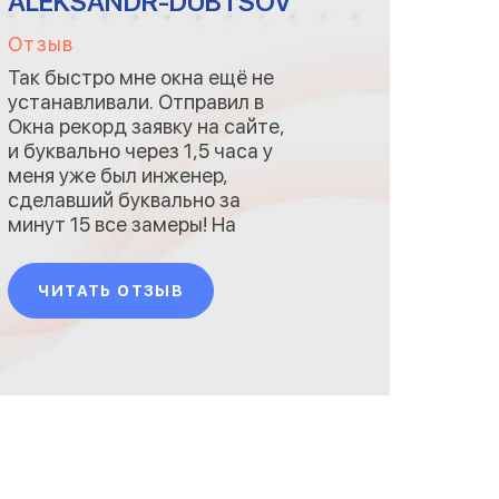
ALEKSANDR-DUBTSOV
Отзыв
Так быстро мне окна ещё не
устанавливали. Отправил в
Окна рекорд заявку на сайте,
и буквально через 1,5 часа у
меня уже был инженер,
сделавший буквально за
минут 15 все замеры! На
месте же оформил заказ и
отправил его на
ЧИТАТЬ ОТЗЫВ
производство. Всё! Оплата на
месте, лишнего не берут, так
ещё и подарки дарят! Кружка
которая шла в подарок
теперь моя любимая! По
моей рекомендации