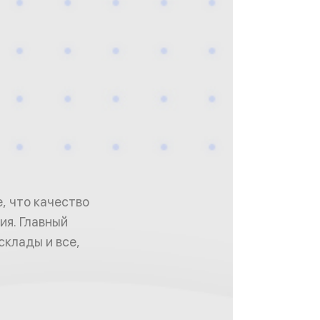
, что качество
ия. Главный
склады и все,