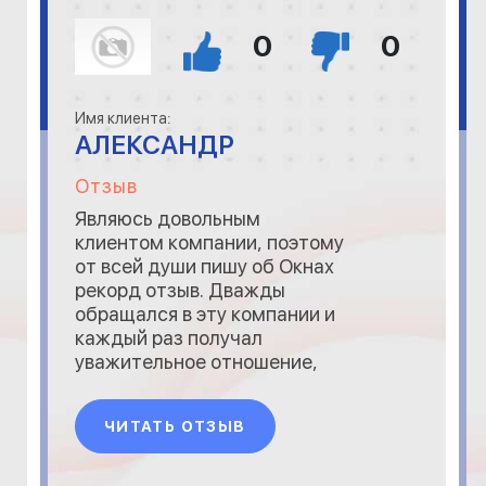
0
0
Имя клиента:
АЛЕКСАНДР
Отзыв
Являюсь довольным
клиентом компании, поэтому
от всей души пишу об Окнах
рекорд отзыв. Дважды
обращался в эту компании и
каждый раз получал
уважительное отношение,
деликатность со стороны
менеджера, инженера и
ЧИТАТЬ ОТЗЫВ
монтажники не подкачали! А
ещё окна непревзойдённого
качества, которые не