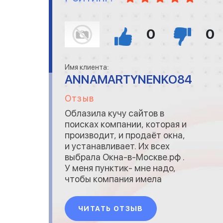
0
0
Имя клиента:
ANNAMARTYNENKO84
Отзыв
Облазила кучу сайтов в
поисках компании, которая и
производит, и продаёт окна,
и устанавливает. Их всех
выбрала Окна-в-Москве.рф .
У меня пунктик- мне надо,
чтобы компания имела
несколько лет опыта за
спиной, потому что если
ЧИТАТЬ ОТЗЫВ
прошла испытания годами,
значит можно доверять.