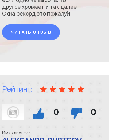
другое хромает и так далее.
Окна рекорд это пожалуй
приятное исключение из
правил. От оформления
ЧИТАТЬ ОТЗЫВ
заказа до созерцания
отличного качества окон
прошла-то всего неделя.
НЕДЕЛЯ! И это вместе с
производством. То есть
специально под вас, по
вашим замерам
Рейтинг:
0
0
Имя клиента: