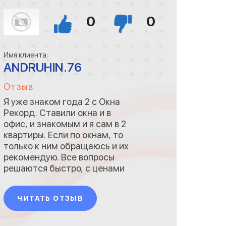
0
0
Имя клиента:
ANDRUHIN.76
Отзыв
Я уже знаком года 2 с Окна
Рекорд. Ставили окна и в
офис, и знакомым и я сам в 2
квартиры. Если по окнам, то
только к ним обращаюсь и их
рекомендую. Все вопросы
решаются быстро, с ценами
что озвучивают, то и
получишь. Договор можно
ЧИТАТЬ ОТЗЫВ
прям на дому заключить, все
документы, сертификация
всё у них есть. Качество