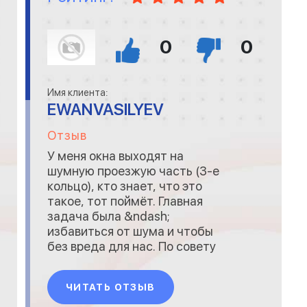
0
0
Имя клиента:
EWANVASILYEV
Отзыв
У меня окна выходят на
шумную проезжую часть (3-е
кольцо), кто знает, что это
такое, тот поймёт. Главная
задача была &ndash;
избавиться от шума и чтобы
без вреда для нас. По совету
знакомого обратился в Окна
рекорд, мне дали полную
ЧИТАТЬ ОТЗЫВ
развернутую консультацию
по телефону, предложили