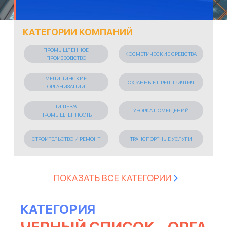
КАТЕГОРИИ КОМПАНИЙ
ПРОМЫШЛЕННОЕ
КОСМЕТИЧЕСКИЕ СРЕДСТВА
ПРОИЗВОДСТВО
МЕДИЦИНСКИЕ
ОХРАННЫЕ ПРЕДПРИЯТИЯ
ОРГАНИЗАЦИИ
ПИЩЕВАЯ
УБОРКА ПОМЕЩЕНИЙ
ПРОМЫШЛЕННОСТЬ
СТРОИТЕЛЬСТВО И РЕМОНТ
ТРАНСПОРТНЫЕ УСЛУГИ
СТРАХОВАНИЕ
ТОРГОВЛЯ
ПОКАЗАТЬ ВСЕ КАТЕГОРИИ
ПЕРЕВОЗКА ТОВАРОВ
БИЗНЕС
КАТЕГОРИЯ
ПОЛИГРАФИЯ И
ТУРИЗМ