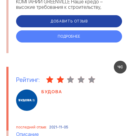
КОМПАНИЙ GREENVILLE Наше кредо –
высокие требования к строительству,
технологии и соблюдению стандартов жизни
ПАССАЖИРСКИЕ
в экологической среде. Кроме инве...
ПЕРЕВОЗКИ
ДОБАВИТЬ ОТЗЫВ
ПОДРОБНЕЕ
ЧС
Рейтинг:
БУДОВА
последний отзыв:
2021-11-05
Описание