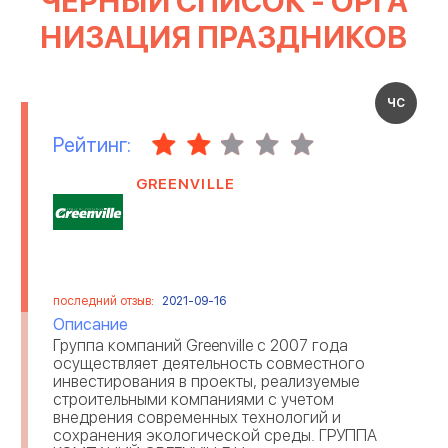
ЧЕРНЫЙ СПИСОК - ОРГА
ИЗДАТЕЛЬСТВО
НИЗАЦИЯ ПРАЗДНИКОВ
БАНКИ
БЫТОВАЯ ТЕХНИКА
ЧС
НЕДВИЖИМОСТЬ
ОРГАНИЗАЦИЯ ПРАЗДНИКОВ
Рейтинг:
ИСКУССТВО И РАЗВЛЕЧЕНИЯ
БУКМЕКЕРСКИЕ КОНТОРЫ
GREENVILLE
ЛЕГКАЯ ПРОМЫШЛЕННОСТЬ
АГЕНТСТВА И КОМПАНИИ
ИНФОРМАЦИОННЫЕ
РЕКЛАМА
ТЕХНОЛОГИИ
последний отзыв:
2021-09-16
Описание
МАРКЕТИНГОВЫЕ АГЕНСТВА
РЕМОНТ ТЕХНИКИ
Группа компаний Greenville с 2007 года
осуществляет деятельность совместного
инвестирования в проекты, реализуемые
ОТЕЛИ
ЭЛЕКТРОННЫЕ ПРИБОРЫ
строительными компаниями с учетом
внедрения современных технологий и
сохранения экологической среды. ГРУППА
ОТЗЫВЫ О РАБОТОДАТЕЛЯХ
ИНТЕРНЕТ ТРЕЙДИНГ