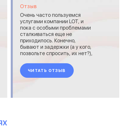
Отзыв
Очень часто пользуемся
услугами компании LOT, и
пока с особыми проблемами
сталкиваться еще не
приходилось. Конечно,
бывают и задержки (а у кого,
позвольте спросить, их нет?),
но в целом все нормально.
Очень хотелось бы, чтобы и
ЧИТАТЬ ОТЗЫВ
отечественные перевозчики
брали пример с таких
компаний.
ЯХ