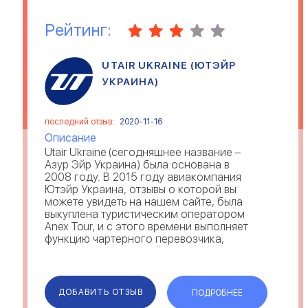
Рейтинг:
UTAIR UKRAINE (ЮТЭЙР
УКРАИНА)
последний отзыв:
2020-11-16
Описание
Utair Ukraine (сегодняшнее название –
Азур Эйр Украина) была основана в
2008 году. В 2015 году авиакомпания
Ютэйр Украина, отзывы о которой вы
можете увидеть на нашем сайте, была
выкуплена туристическим оператором
Anex Tour, и с этого времени выполняет
функцию чартерного перевозчика,
соединяя маршрутной сетью города
Украины (Киев, Львов, Одессу, Харьков
и Запорожье) с...
ДОБАВИТЬ ОТЗЫВ
ПОДРОБНЕЕ