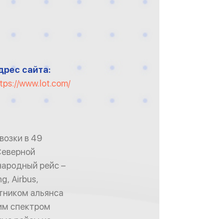
дрес сайта:
tps://www.lot.com/
возки в 49
 Северной
народный рейс –
, Airbus,
стником альянса
ким спектром