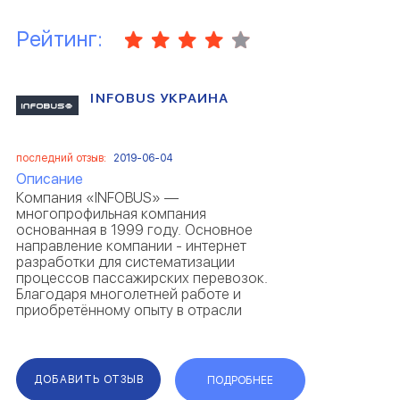
Рейтинг:
INFOBUS УКРАИНА
последний отзыв:
2019-06-04
Описание
Компания «INFOBUS» —
многопрофильная компания
основанная в 1999 году. Основное
направление компании - интернет
разработки для систематизации
процессов пассажирских перевозок.
Благодаря многолетней работе и
приобретённому опыту в отрасли
транспорта, в частности - в сфере
международных перевозок, компания
INFOBUS представляет интересы и
является партнёром множества межд...
ДОБАВИТЬ ОТЗЫВ
ПОДРОБНЕЕ