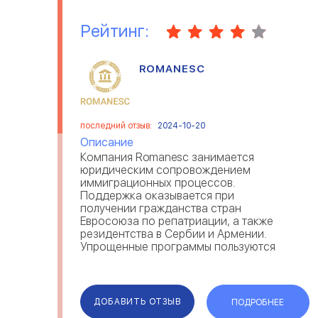
Рейтинг:
ROMANESC
последний отзыв:
2024-10-20
Описание
Компания Romanesc занимается
юридическим сопровождением
иммиграционных процессов.
Поддержка оказывается при
получении гражданства стран
Евросоюза по репатриации, а также
резидентства в Сербии и Армении.
Упрощенные программы пользуются
спросом среди клиентов Romanesc —
отзывы это подтверждают.
Прописанные в договоре гарантии,
говорят об ответственности и
ДОБАВИТЬ ОТЗЫВ
ПОДРОБНЕЕ
надежности ...