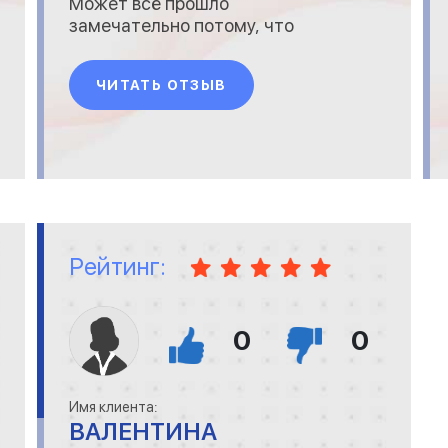
Может всё прошло
замечательно потому, что
был без багажа. Ставлю 5
балов. Стюардессы
ЧИТАТЬ ОТЗЫВ
нормальные, шоко и напитки.
Рейтинг:
0
0
Имя клиента:
ВАЛЕНТИНА