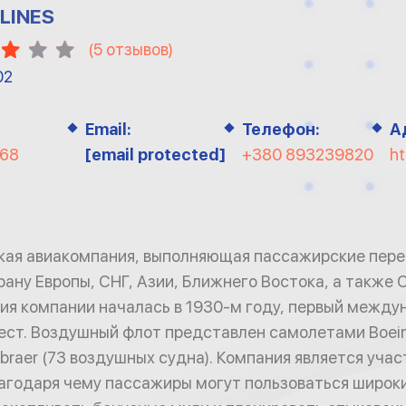
RLINES
(
5
отзывов)
02
Email:
Телефон:
А
168
[email protected]
+380 893239820
ht
ская авиакомпания, выполняющая пассажирские пере
трану Европы, СНГ, Азии, Ближнего Востока, а также
ия компании началась в 1930-м году, первый между
ст. Воздушный флот представлен самолетами Boeing
mbraer (73 воздушных судна). Компания является уча
 благодаря чему пассажиры могут пользоваться широ