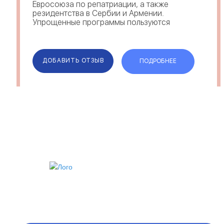
Евросоюза по репатриации, а также
резидентства в Сербии и Армении.
Упрощенные программы пользуются
спросом среди клиентов Romanesc —
отзывы это подтверждают.
Прописанные в договоре гарантии,
говорят об ответственности и
ДОБАВИТЬ ОТЗЫВ
ПОДРОБНЕЕ
надежности ...
ИИ
VIP АККАУНТ
ЧЕРНЫЙ СПИСОК