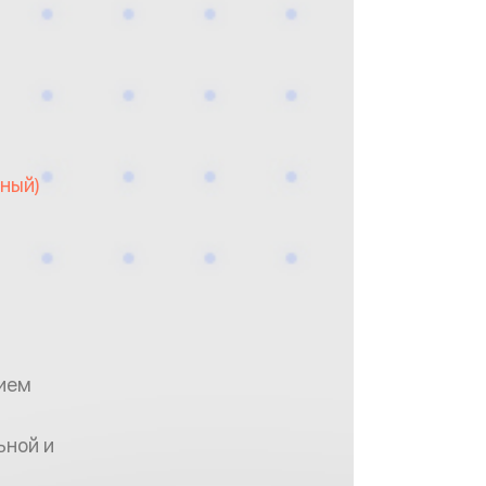
ьный)
ием
ьной и