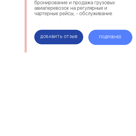
бронирование и продажа грузовых
авиаперевозок на регулярные и
чартерные рейсы; - обслуживание
трансферных перевозок грузов,
следующих через Международный
аэропорт Внуков...
ДОБАВИТЬ ОТЗЫВ
ПОДРОБНЕЕ
ОТЗЫВЫ
КОМПАН