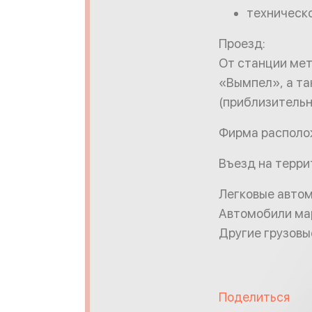
техническ
Проезд:
От станции ме
«Вымпел», а та
(приблизительно
Фирма располож
Въезд на терри
Легковые автом
Автомобили марк
Другие грузовы
Поделиться