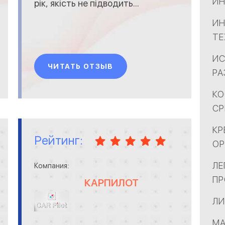
ИН
рік, якість не підводить...
И
ТЕ
ИС
ЧИТАТЬ ОТЗЫВ
РА
КО
СР
КР
Рейтинг:
ОР
ЛЕ
Компания:
П
КАРПИЛОТ
ЛИ
МА