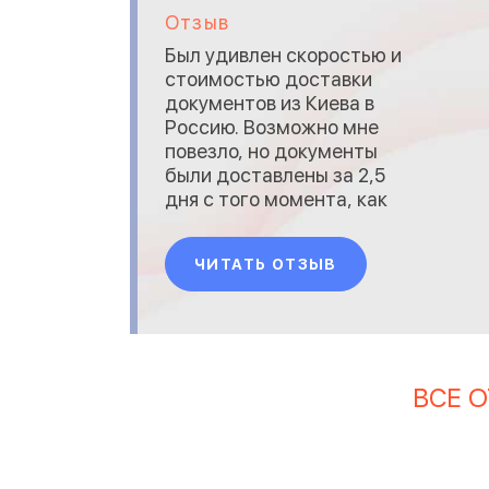
Отзыв
Был удивлен скоростью и
стоимостью доставки
документов из Киева в
Россию. Возможно мне
повезло, но документы
были доставлены за 2,5
дня с того момента, как
курьер забрал их у меня.
Всего за 230 грн. Курьер
ЧИТАТЬ ОТЗЫВ
забирать документы
приехал через три часа
после моего звонка,
условий - в какое время
мне его ждать мне не
выставляли. Мало того
ВСЕ 
эти три часа я сам
выставлял ка...