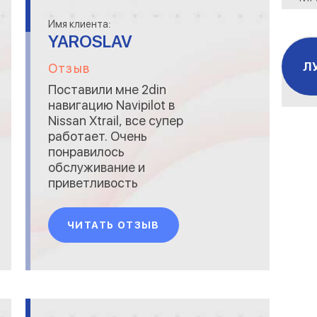
АГ
Имя клиента:
YAROSLAV
М
Л
ОР
Отзыв
Поставили мне 2din
М
навигацию Navipilot в
К
Nissan Xtrail, все супер
работает. Очень
Н
понравилось
обслуживание и
ОН
приветливость
персонала. Все
ОР
рассказали и показали, а
ЧИТАТЬ ОТЗЫВ
ПР
потом еще
консультировали по
ОТ
телефону...
ОТ
РА