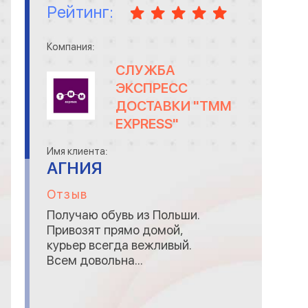
Рейтинг:
ОХ
Компания:
П
СЛУЖБА
ПЕ
ЭКСПРЕСС
ПЕ
ДОСТАВКИ "TMM
EXPRESS"
П
П
Имя клиента:
АГНИЯ
ПО
Отзыв
ИЗ
Получаю обувь из Польши.
П
Привозят прямо домой,
курьер всегда вежливый.
П
Всем довольна...
РА
РЕ