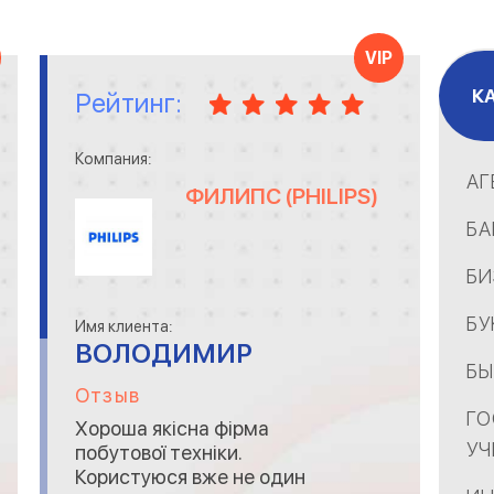
VIP
К
Рейтинг:
Компания:
АГ
ФИЛИПС (PHILIPS)
БА
БИ
БУ
Имя клиента:
ВОЛОДИМИР
БЫ
Отзыв
ГО
Хороша якісна фірма
УЧ
побутової техніки.
Користуюся вже не один