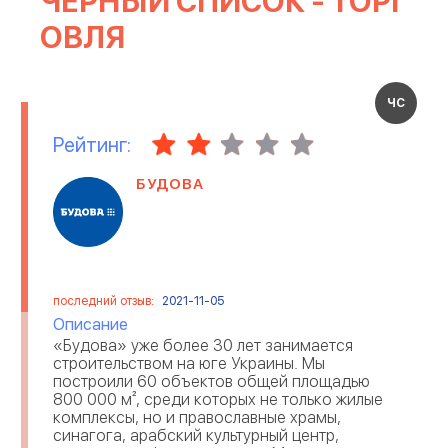
ЧЕРНЫЙ СПИСОК - ТОРГ
ИЗДАТЕЛЬСТВО
ОВЛЯ
БАНКИ
БЫТОВАЯ ТЕХНИКА
ЧС
НЕДВИЖИМОСТЬ
ОРГАНИЗАЦИЯ ПРАЗДНИКОВ
Рейтинг:
ИСКУССТВО И РАЗВЛЕЧЕНИЯ
БУКМЕКЕРСКИЕ КОНТОРЫ
БУДОВА
ЛЕГКАЯ ПРОМЫШЛЕННОСТЬ
АГЕНТСТВА И КОМПАНИИ
ИНФОРМАЦИОННЫЕ
РЕКЛАМА
ТЕХНОЛОГИИ
последний отзыв:
2021-11-05
Описание
МАРКЕТИНГОВЫЕ АГЕНСТВА
РЕМОНТ ТЕХНИКИ
«Будова» уже более 30 лет занимается
строительством на юге Украины. Мы
построили 60 объектов общей площадью
ОТЕЛИ
ЭЛЕКТРОННЫЕ ПРИБОРЫ
800 000 м², среди которых не только жилые
комплексы, но и православные храмы,
синагога, арабский культурный центр,
ОТЗЫВЫ О РАБОТОДАТЕЛЯХ
ИНТЕРНЕТ ТРЕЙДИНГ