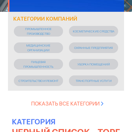
КАТЕГОРИИ КОМПАНИЙ
ПРОМЫШЛЕННОЕ
КОСМЕТИЧЕСКИЕ СРЕДСТВА
ПРОИЗВОДСТВО
МЕДИЦИНСКИЕ
ОХРАННЫЕ ПРЕДПРИЯТИЯ
ОРГАНИЗАЦИИ
ПИЩЕВАЯ
УБОРКА ПОМЕЩЕНИЙ
ПРОМЫШЛЕННОСТЬ
СТРОИТЕЛЬСТВО И РЕМОНТ
ТРАНСПОРТНЫЕ УСЛУГИ
СТРАХОВАНИЕ
ТОРГОВЛЯ
ПОКАЗАТЬ ВСЕ КАТЕГОРИИ
ПЕРЕВОЗКА ТОВАРОВ
БИЗНЕС
КАТЕГОРИЯ
ПОЛИГРАФИЯ И
ТУРИЗМ