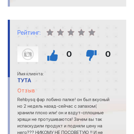
Рейтинг:
0
0
Имя клиента:
ТУТА
Отзыв
Rehbysq фар лобино палке! он был вкусный
но 2 недель назад-сейчас с запахом(
хранили плохо или! он и вздут-сплошные
хрящи не протушиваются! Зачем вы так
испаскудили продукт и подняли цену на
него??? НИКОМУ НЕ ПОСОВЕТУЮ !! И не