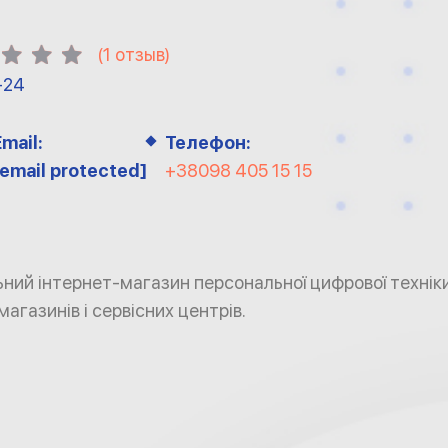
(
1
отзыв)
-24
Email:
Телефон:
[email protected]
+38098 405 15 15
ний інтернет-магазин персональної цифрової техніки
магазинів і сервісних центрів.