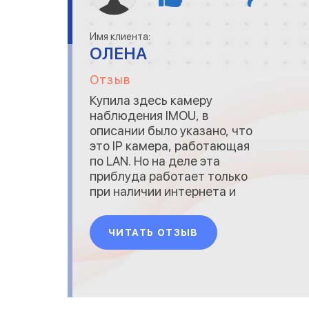
Имя клиента:
ОЛЕНА
Отзыв
Купила здесь камеру
наблюдения IMOU, в
описании было указано, что
это IP камера, работающая
по LAN. Но на деле эта
приблуда работает только
при наличии интернета и
постоянно выключается,
предлагая платные услуги
ЧИТАТЬ ОТЗЫВ
(работа через сервер).
Камера не работает
напрямую через LAN - как
только провайдер отключает
связь или авария на линии, то