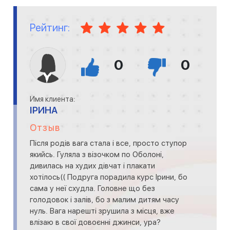
Рейтинг:
0
0
Имя клиента:
ІРИНА
Отзыв
Після родів вага стала і все, просто ступор
якийсь. Гуляла з візочком по Оболоні,
дивилась на худих дівчат і плакати
хотілось(( Подруга порадила курс Ірини, бо
сама у неї схудла. Головне що без
голодовок і залів, бо з малим дитям часу
нуль. Вага нарешті зрушила з місця, вже
влізаю в свої довоєнні джинси, ура?