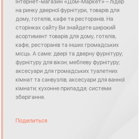
Інтернет-магазин «Дом-Маркет» – лідер
на ринку дверної фурнітури, товарів для
дому, готелів, кафе та ресторанів. На
сторінках сайту Ви знайдете широкий
асортимент товарів для дому, готелів,
кафе, ресторанів та інших громадських
місць. А саме: двері та дверну фурнітуру;
фурнітуру для вікон; меблеву фурнітуру;
аксесуари для громадських туалетних
кімнат та санвузлів; аксесуари для ванної
кімнати; кухонне приладдя; системи
зберігання.
Поделиться