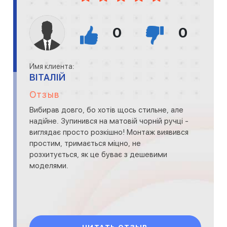
0
0
Имя клиента:
ВІТАЛІЙ
Отзыв
Вибирав довго, бо хотів щось стильне, але
надійне. Зупинився на матовій чорній ручці -
виглядає просто розкішно! Монтаж виявився
простим, тримається міцно, не
розхитується, як це буває з дешевими
моделями.