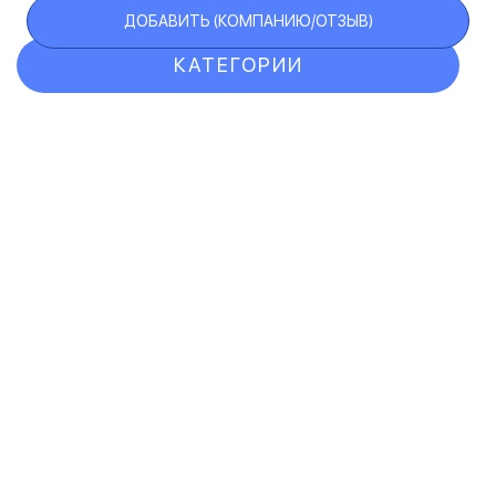
ДОБАВИТЬ (КОМПАНИЮ/ОТЗЫВ)
КАТЕГОРИИ
ОТЗЫВЫ
КОМПАНИИ
VIP АККАУНТ
ЧЕРНЫЙ СПИСОК
F.A.Q.
КАРТА САЙТА
КОНТАКТЫ
ПОЛЬЗОВАТЕЛЬСКОЕ СОГЛАШЕНИЕ
ПОЛИТИКА КОНФИДЕНЦИАЛЬНОСТИ