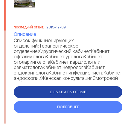
последний отзыв:
2015-12-09
Описание
Список функционирующих
отделений:Терапевтическое
отделениеХирургический кабинетКабинет
офтальмологаКабинет урологаКабинет
отоларингологаКабинет кардиолога и
ревматологаКабинет неврологаКабинет
эндокринологаКабинет инфекционистаКабинет
эндоскопииЖенская консультацияСмотровой
кабинетСт...
ДОБАВИТЬ ОТЗЫВ
ПОДРОБНЕЕ