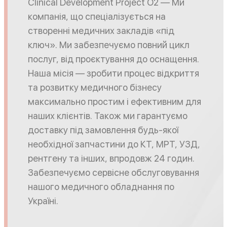
Clinical Development Project O2 — Ми
компанія, що спеціалізується на
створенні медичних закладів «під
ключ». Ми забезпечуємо повний цикл
послуг, від проєктування до оснащення.
Наша місія — зробити процес відкриття
та розвитку медичного бізнесу
максимально простим і ефективним для
наших клієнтів. Також ми гарантуємо
доставку під замовлення будь-якої
необхідної запчастини до КТ, МРТ, УЗД,
рентгену та інших, впродовж 24 годин.
Забезпечуємо сервісне обслуговування
нашого медичного обладнання по
Україні.