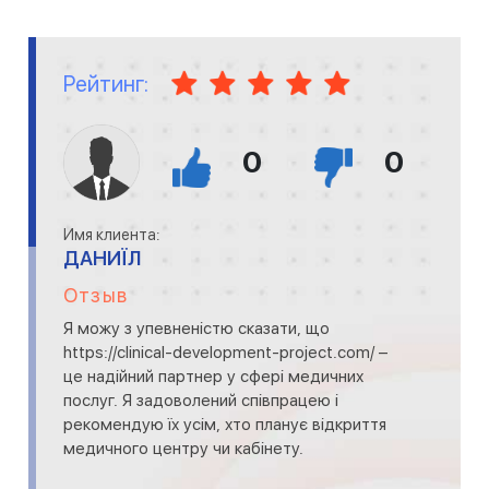
Рейтинг:
0
0
Имя клиента:
ДАНИЇЛ
Отзыв
Я можу з упевненістю сказати, що
https://clinical-development-project.com/ –
це надійний партнер у сфері медичних
послуг. Я задоволений співпрацею і
рекомендую їх усім, хто планує відкриття
медичного центру чи кабінету.