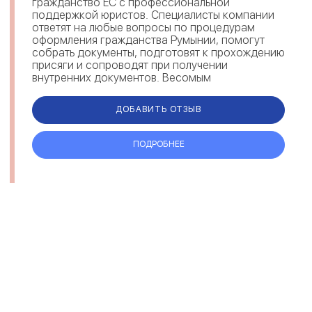
гражданство ЕС с профессиональной
поддержкой юристов. Специалисты компании
ответят на любые вопросы по процедурам
оформления гражданства Румынии, помогут
собрать документы, подготовят к прохождению
присяги и сопроводят при получении
внутренних документов. Весомым
преимуществом компании являются
максимально короткие сроки. Каждый...
ДОБАВИТЬ ОТЗЫВ
ПОДРОБНЕЕ