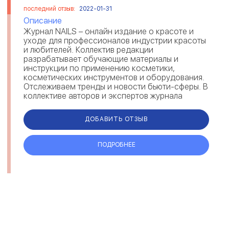
последний отзыв:
2022-01-31
Описание
Журнал NAILS – онлайн издание о красоте и
уходе для профессионалов индустрии красоты
и любителей. Коллектив редакции
разрабатывает обучающие материалы и
инструкции по применению косметики,
косметических инструментов и оборудования.
Отслеживаем тренды и новости бьюти-сферы. В
коллективе авторов и экспертов журнала
мастера маникюра и педикюра, специалисты по
уходу за в...
ДОБАВИТЬ ОТЗЫВ
ПОДРОБНЕЕ