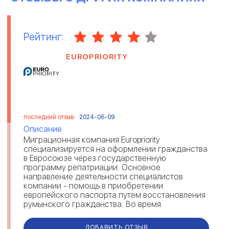
Рейтинг:
EUROPRIORITY
последний отзыв:
2024-06-09
Описание
Миграционная компания Europriority
специализируется на оформлении гражданства
в Евросоюзе через государственную
программу репатриации. Основное
направление деятельности специалистов
компании - помощь в приобретении
европейского паспорта путем восстановления
румынского гражданства. Во время
сотрудничества миграционные эксперты
предоставляют содействие на каждом эт...
ДОБАВИТЬ ОТЗЫВ